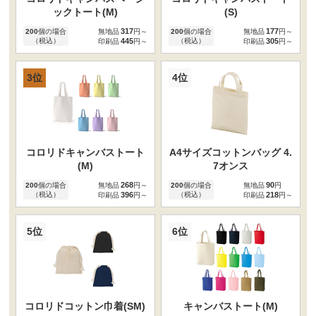
ックトート(M)
(S)
317
177
200
個の場合
無地品
円～
200
個の場合
無地品
円～
（税込）
445
（税込）
305
印刷品
円～
印刷品
円～
3位
4位
コロリドキャンバストート
A4サイズコットンバッグ 4.
(M)
7オンス
268
90
200
個の場合
無地品
円～
200
個の場合
無地品
円
（税込）
396
（税込）
218
印刷品
円～
印刷品
円～
5位
6位
コロリドコットン巾着(SM)
キャンバストート(M)