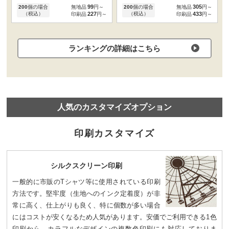
99
305
200
個の場合
無地品
円～
200
個の場合
無地品
円～
（税込）
227
（税込）
433
印刷品
円～
印刷品
円～
ランキングの詳細はこちら
⼈気のカスタマイズオプション
印刷カスタマイズ
シルクスクリーン印刷
一般的に市販のTシャツ等に使用されている印刷
方法です。堅牢度（生地へのインク定着度）が非
常に高く、仕上がりも良く、特に個数が多い場合
にはコストが安くなるため人気があります。安価でご利用できる1色
印刷から、カラフルなデザインの複数色印刷にも対応しておりま