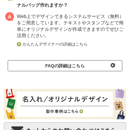
ナルバッグ作れますか？
2024年9月19日
Web上でデザインできるシステムサービス（無料）
秋のイベント応援キャンペーンは終了しました。
をご用意しています。テキストやスタンプなどで簡
単にオリジナルデザインが作成できますのでぜひご
2024年4月1日
活用ください。
春のイベント応援キャンペーンは終了しました。
かんたんデザイナーの詳細はこちら
2024年2月1日
注文履歴・各種書類ページから再注文ができるようになりま
した。
FAQの詳細はこちら
2024年1月31日
コロリド不織布バッグキャンペーンは終了しました。
2023年12月26日
日本製セミオーダーバッグ、生地・部材の販売は終了いたし
ました。
2023年11月28日
マイページに見積り一覧を追加しました。