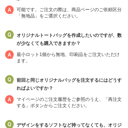
2025年11月1日
個人情報保護方針を改正いたしました。
可能です。ご注文の際は、商品ページのご依頼区分
「無地品」をご選択ください。
2025年10月10日
運営会社変更のお知らせ
オリジナルトートバッグを作成したいのですが、数
2025年7月9日
が少なくても購入できますか？
インクジェット印刷・DTF印刷割引キャンペーンは終了しま
した。
最小ロット1個から無地、印刷品をご注文いただけ
ます。
2025年5月14日
クレジットカード決済に関する不具合について
前回と同じオリジナルバッグを注文するにはどうす
2025年4月10日
ればよいですか？
インクジェット印刷割引キャンペーンは終了しました。
マイページのご注文履歴をご参照のうえ、「再注文
2025年2月5日
する」ボタンからご注文ください。
不織布キャンペーンは終了しました。
2025年1月29日
デザインをするソフトなど持ってなくても、オリジ
本人認証サービス（3Dセキュア2.0）導入について