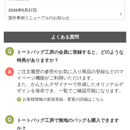
2026年5月27日
製作事例リニューアルのお知らせ
2026年4月16日
春の展示会応援キャンペーンは終了しました。
よくある質問
2026年4月3日
トートバッグ工房の会員に登録すると、どのような
ネームタグの「タグ作りだめ、保管サービス」は終了しまし
特典がありますか？
た。
ご注文履歴の参照やお気に入り商品の登録などのマ
2026年3月29日
イページ機能がご利用いただけます。
サイトリニューアルのお知らせ
また、かんたんデザイナーで作成したオリジナルデ
ザインを保存でき、一覧でご確認可能になります。
2026年2月4日
お客様情報の新規登録・変更の詳細はこちら
【年度末の予算消化】早割キャンペーンは終了しました。
2025年11月1日
利用規約を制定いたしました。
トートバッグ工房で無地のバッグも購入できます
か？