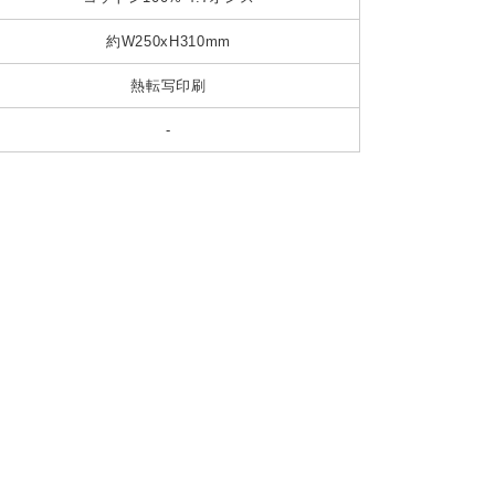
約W250xH310mm
熱転写印刷
-