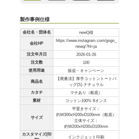
製作事例仕様
会社名・団体名
newQ様
https://www.instagram.com/gogo_
会社HP
newq/?hl=ja
注文年月日
2026-01-26
注文数
100
使用用途
販促・キャンペーン
【廃番済】厚手コットントートバ
商品名
ッグ(S) ナチュラル
カタチ
マチあり（船底）
素材
コットン100% 8オンス
平置きサイズ：
約W300xH200xD100mm（船底）
サイズ
立体サイズ：
約W200xH200xD100mm
カスタマイズ(印
インクジェット印刷