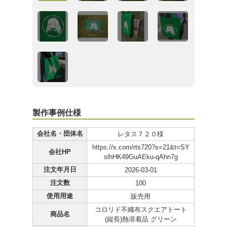
製作事例仕様
会社名・団体名
レタス７２０様
https://x.com/rts720?s=21&t=SY
会社HP
slhHK49GuAEku-qAhn7g
注文年月日
2026-03-01
注文数
100
使用用途
販売用
コロリド不織布スクエアトート
商品名
(縦長)熱溶着品 グリーン