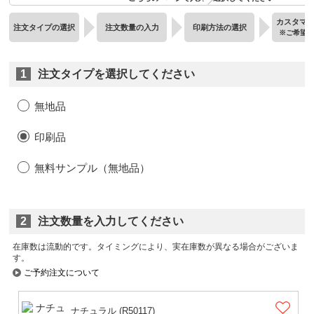
カスタマ
注文タイプの選択
注文数量の入力
印刷方法の選択
※ご希望
1
注文タイプを選択してください
無地品
印刷品
無料サンプル（無地品）
2
注文数量を入力してください
在庫数は流動的です。タイミングにより、実在庫数が異なる場合がございま
す。
ご予約注文について
ナチュラル (R50117)