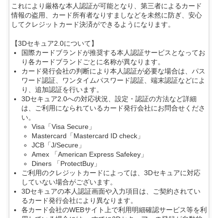
これにより厳格な本人認証が可能となり、第三者によるカード
情報の盗用、
カード所有者なりすましなどを未然に防ぎ、安心
してクレジットカード決済ができるようになります。
【3Dセキュア2.0について】
国際カードブランドが推奨する本人認証サービスとなってお
り各カードブランドごとに名称が異なります。
カード発行会社の判断により本人認証が必要な場合は、パス
ワード認証、ワンタイムパスワード認証、端末認証などによ
り、追加認証を行います。
3Dセキュア2.0への対応状況、設定・認証の方法など詳細
は、ご利用になられているカード発行会社にお問合せくださ
い。
Visa「Visa Secure」
Mastercard「Mastercard ID check」
JCB「J/Secure」
Amex 「American Express Safekey」
Diners 「ProtectBuy」
ご利用のクレジットカードによっては、3Dセキュアに対応
していない場合がございます。
3Dセキュアの本人認証画面や入力項目は、ご契約されてい
るカード発行会社により異なります。
各カード会社のWEBサイト上で利用明細確認サービス等を利