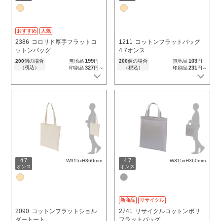
おすすめ
人気
2386
コロリド厚手フラットコ
1211
コットンフラットバッグ
ットンバッグ
4.7オンス
199
103
200
個の場合
無地品
円
200
個の場合
無地品
円
（税込）
327
（税込）
231
印刷品
円～
印刷品
円～
4.7
4.7
W315xH360mm
W315xH360mm
オンス
オンス
新商品
リサイクル
2090
コットンフラットショル
2741
リサイクルコットンポリ
ダートート
フラットバッグ