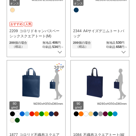
オンス
オンス
おすすめ
人気
2209
コロリドキャンバスベー
2344
A4サイズデニムトートバ
シックスクエアトート(M)
ッグ
406
530
200
個の場合
無地品
円
200
個の場合
無地品
円
（税込）
534
（税込）
658
印刷品
円～
印刷品
円～
80
90
W280xH350xD80mm
W280xH350xD80mm
g/m2
g/m2
1877
コロリド不織布スクエア
1084
不織布スクエアトート(縦