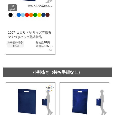
80
W345xH350xD80mm
g/m2
1067
コロリドA4サイズ不織布
マチつきバッグ熱溶着品
57
200
個の場合
無地品
円
（税込）
185
印刷品
円～
小判抜き（持ち手紐なし）