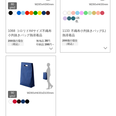
80
W285xH390mm
W280xH430mm
g/m2
+26
色
1068
コロリドA4サイズ不織布
1133
不織布小判抜きバッグ(L)
小判抜きバッグ熱溶着品
熱溶着品
38
200
個の場合
200
個の場合
無地品
円
（税込）
（税込）
166
印刷品
円～
90
W280xH430xD100mm
g/m2