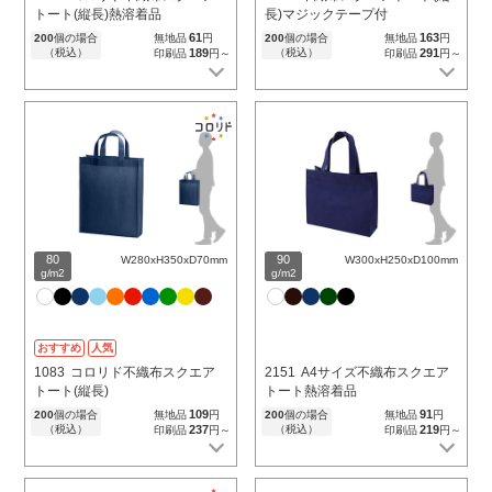
トート(縦長)熱溶着品
長)マジックテープ付
61
163
200
個の場合
無地品
円
200
個の場合
無地品
円
（税込）
189
（税込）
291
印刷品
円～
印刷品
円～
80
90
W280xH350xD70mm
W300xH250xD100mm
g/m2
g/m2
おすすめ
人気
1083
コロリド不織布スクエア
2151
A4サイズ不織布スクエア
トート(縦長)
トート熱溶着品
109
91
200
個の場合
無地品
円
200
個の場合
無地品
円
（税込）
237
（税込）
219
印刷品
円～
印刷品
円～