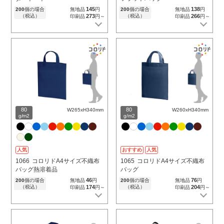
145
138
200
個の場合
無地品
円
200
個の場合
無地品
円
（税込）
273
（税込）
266
印刷品
円～
印刷品
円～
80
80
W265xH340mm
W260xH340mm
g/m2
g/m2
人気
おすすめ
人気
1066
コロリドA4サイズ不織布
1065
コロリドA4サイズ不織布
バッグ熱溶着品
バッグ
46
76
200
個の場合
無地品
円
200
個の場合
無地品
円
（税込）
174
（税込）
204
印刷品
円～
印刷品
円～