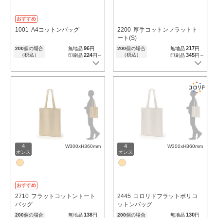
おすすめ
1001
A4コットンバッグ
2200
厚手コットンフラットト
ート(S)
96
217
200
個の場合
無地品
円
200
個の場合
無地品
円
（税込）
224
（税込）
345
印刷品
円～
印刷品
円～
4
4
W300xH360mm
W300xH360mm
オンス
オンス
おすすめ
2710
フラットコットントート
2445
コロリドフラットポリコ
バッグ
ットンバッグ
138
130
200
個の場合
無地品
円
200
個の場合
無地品
円