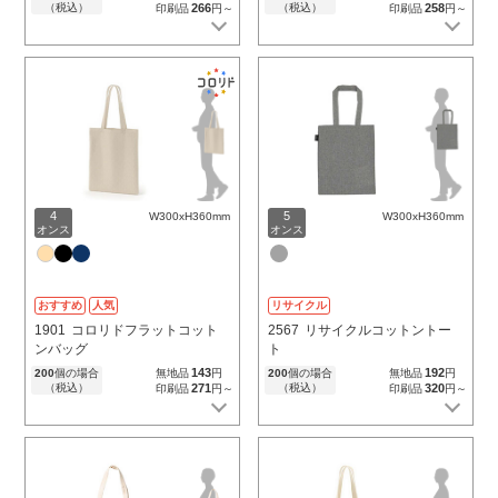
（税込）
266
（税込）
258
印刷品
円～
印刷品
円～
4
5
W300xH360mm
W300xH360mm
オンス
オンス
おすすめ
人気
リサイクル
1901
コロリドフラットコット
2567
リサイクルコットントー
ンバッグ
ト
143
192
200
個の場合
無地品
円
200
個の場合
無地品
円
（税込）
271
（税込）
320
印刷品
円～
印刷品
円～