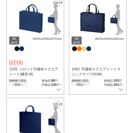
80
90
W350xH280xD70mm
W350xH280xD80mm
g/m2
g/m2
おすすめ
2105
コロリド不織布スクエア
1082
不織布スクエアトートマ
トート(横長 M)
ジックテープ付(M)
98
163
200
個の場合
無地品
円
200
個の場合
無地品
円
（税込）
226
（税込）
291
印刷品
円～
印刷品
円～