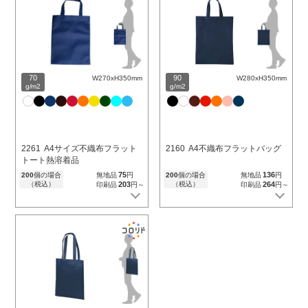
70
90
W270xH350mm
W280xH350mm
g/m2
g/m2
2261
A4サイズ不織布フラット
2160
A4不織布フラットバッグ
トート熱溶着品
75
136
200
個の場合
無地品
円
200
個の場合
無地品
円
（税込）
203
（税込）
264
印刷品
円～
印刷品
円～