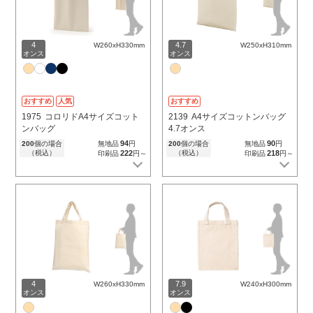
4
4.7
W260xH330mm
W250xH310mm
オンス
オンス
おすすめ
人気
おすすめ
1975
コロリドA4サイズコット
2139
A4サイズコットンバッグ
ンバッグ
4.7オンス
94
90
200
個の場合
無地品
円
200
個の場合
無地品
円
（税込）
222
（税込）
218
印刷品
円～
印刷品
円～
4
7.9
W260xH330mm
W240xH300mm
オンス
オンス