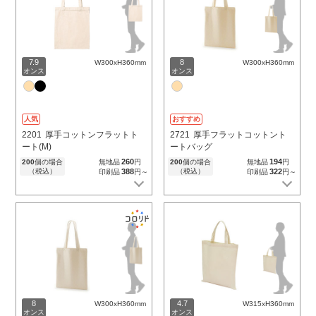
7.9
8
W300xH360mm
W300xH360mm
オンス
オンス
人気
おすすめ
2201
厚手コットンフラットト
2721
厚手フラットコットント
ート(M)
ートバッグ
260
194
200
個の場合
無地品
円
200
個の場合
無地品
円
（税込）
388
（税込）
322
印刷品
円～
印刷品
円～
8
4.7
W300xH360mm
W315xH360mm
オンス
オンス