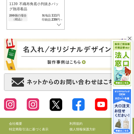
1139
不織布角底小判抜きバッ
グ熱溶着品
111
200
個の場合
無地品
円
（税込）
239
印刷品
円～
会社概要
利用規約
特定商取引法に基づく表示
個人情報保護方針