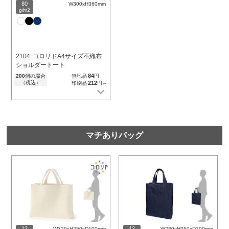
80
W300xH360mm
g/m2
2104
コロリドA4サイズ不織布
ショルダートート
84
200
個の場合
無地品
円
（税込）
212
印刷品
円～
マチありバッグ
12
12
W320xH250xD100mm
W280xH350xD100mm