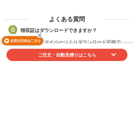
よくある質問
領収証はダウンロードできますか？
ご注文後にマイページよりダウンロード可能で
す。データでのご提供となります。
ご注文・自動見積りはこちら
紙での発行や同梱には対応しておりませんので、
あらかじめご了承ください。
代金引換でご購入の場合、当店では領収証を発行
することができません。
配送業者が発行する受領書（代引金額領収書）を
領収証としてご利用ください。
請求書/納品書/領収証/御見積書の詳細はこちら
サンプルは提供してもらえますか？
無料サンプル（一部商品を除く）、印刷校正サン