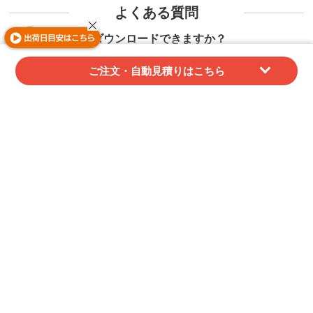
よくある質問
領収証はダウンロードできますか？
ご注文後にマイページよりダウンロード可能で
ご注文・自動見積りはこちら
す。データでのご提供となります。
紙での発行や同梱には対応しておりませんので、
あらかじめご了承ください。
代金引換でご購入の場合、当店では領収証を発行
することができません。
配送業者が発行する受領書（代引金額領収書）を
領収証としてご利用ください。
請求書/納品書/領収証/御見積書の詳細はこちら
サンプルは提供してもらえますか？
無料サンプル（一部商品を除く）、印刷校正サン
プルサービスを行っております。
各サンプルの詳細はこちら