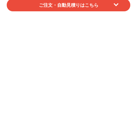
請求書/納品書/領収証/御見積書の詳細はこちら
ご注文・自動見積りはこちら
サンプルは提供してもらえますか？
無料サンプル（一部商品を除く）、印刷校正サン
プルサービスを行っております。
各サンプルの詳細はこちら
どのように入稿すればよいですか？
サイトからアップロード、メール送付等が可能で
す。
入稿についての詳細はこちら
印刷前に仕上がりのイメージを確認出来ますか。
印刷工程前に印刷イメージ（PDF）でのご確認が