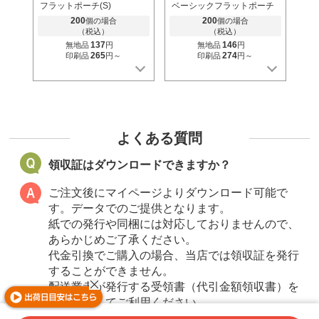
フラットポーチ(S)
ベーシックフラットポーチ
(S)
200
200
個の場合
個の場合
（税込）
（税込）
137
146
無地品
円
無地品
円
265
274
印刷品
円～
印刷品
円～
よくある質問
領収証はダウンロードできますか？
ご注文後にマイページよりダウンロード可能で
す。データでのご提供となります。
紙での発行や同梱には対応しておりませんので、
あらかじめご了承ください。
代金引換でご購入の場合、当店では領収証を発行
することができません。
配送業者が発行する受領書（代引金額領収書）を
領収証としてご利用ください。