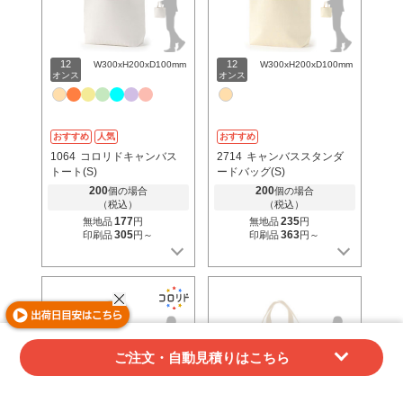
12
12
W300xH200xD100mm
W300xH200xD100mm
オンス
オンス
おすすめ
人気
おすすめ
1064
コロリドキャンバス
2714
キャンバススタンダ
トート(S)
ードバッグ(S)
200
200
個の場合
個の場合
（税込）
（税込）
177
235
無地品
円
無地品
円
305
363
印刷品
円～
印刷品
円～
ご注文・自動見積りはこちら