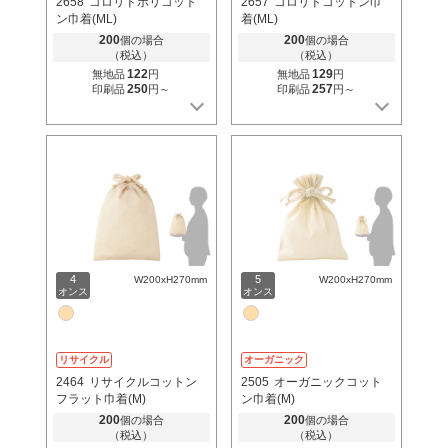
2658
コロリドポリコット
2657
コロリドコットン巾
ン巾着(ML)
着(ML)
200
200
個の場合
個の場合
（税込）
（税込）
122
129
無地品
円
無地品
円
250
257
印刷品
円～
印刷品
円～
4
5
W200xH270mm
W200xH270mm
オンス
オンス
リサイクル
オーガニック
2464
リサイクルコットン
2505
オーガニックコット
フラット巾着(M)
ン巾着(M)
200
200
個の場合
個の場合
（税込）
（税込）