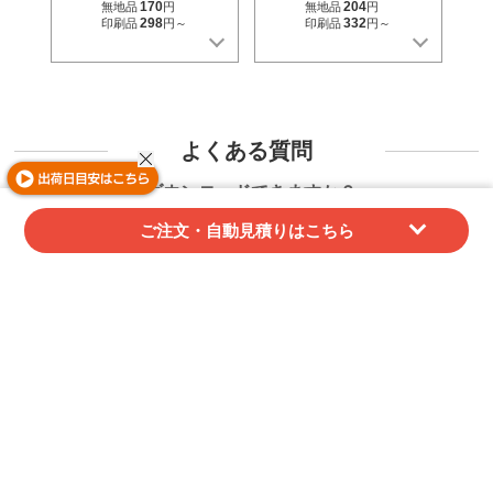
170
204
無地品
円
無地品
円
298
332
印刷品
円～
印刷品
円～
よくある質問
領収証はダウンロードできますか？
ご注文・自動見積りはこちら
ご注文後にマイページよりダウンロード可能で
す。データでのご提供となります。
紙での発行や同梱には対応しておりませんので、
あらかじめご了承ください。
代金引換でご購入の場合、当店では領収証を発行
することができません。
配送業者が発行する受領書（代引金額領収書）を
領収証としてご利用ください。
請求書/納品書/領収証/御見積書の詳細はこちら