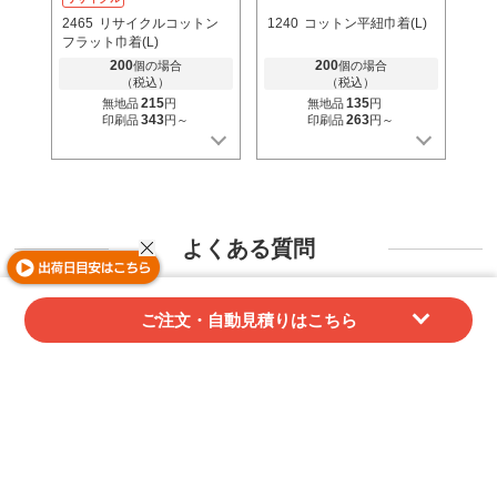
2465
リサイクルコットン
1240
コットン平紐巾着(L)
フラット巾着(L)
200
200
個の場合
個の場合
（税込）
（税込）
215
135
無地品
円
無地品
円
343
263
印刷品
円～
印刷品
円～
よくある質問
領収証はダウンロードできますか？
ご注文・自動見積りはこちら
ご注文後にマイページよりダウンロード可能で
す。データでのご提供となります。
紙での発行や同梱には対応しておりませんので、
あらかじめご了承ください。
代金引換でご購入の場合、当店では領収証を発行
することができません。
配送業者が発行する受領書（代引金額領収書）を