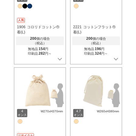
人気
1906
コロリドコットン巾
2221
コットンフラット巾
着(L)
着(L)
200
200
個の場合
個の場合
（税込）
（税込）
154
196
無地品
円
無地品
円
282
324
印刷品
円～
印刷品
円～
4
4.7
W270xH370mm
W260xH380mm
オンス
オンス
リサイクル