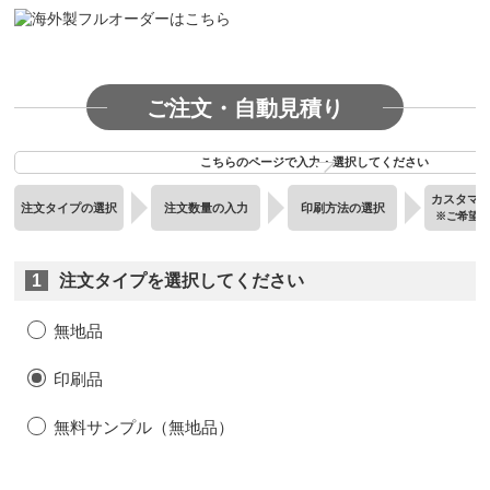
ご注文・自動見積り
こちらのページで入力・選択してください
カスタマ
注文タイプの選択
注文数量の入力
印刷方法の選択
※ご希望
1
注文タイプを選択してください
無地品
印刷品
無料サンプル（無地品）