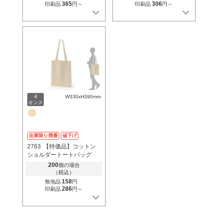
365
306
印刷品
円～
印刷品
円～
4
W330xH390mm
オンス
在庫限り廃番
値下げ
2763
【特価品】コットン
ショルダートートバッグ
200
個の場合
（税込）
158
無地品
円
286
印刷品
円～