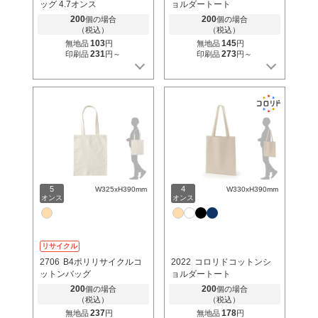
ッグ 4.7オンス
ョルダートート
200
200
個の場合
個の場合
（税込）
（税込）
103
145
無地品
円
無地品
円
231
273
印刷品
円～
印刷品
円～
5
4
W325xH390mm
W330xH390mm
オンス
オンス
リサイクル
2706
B4ポリリサイクルコ
2022
コロリドコットンシ
ットンバッグ
ョルダートート
200
200
個の場合
個の場合
（税込）
（税込）
237
178
無地品
円
無地品
円