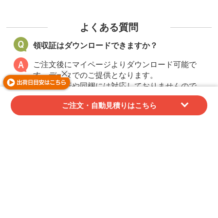
よくある質問
領収証はダウンロードできますか？
ご注文後にマイページよりダウンロード可能で
す。データでのご提供となります。
紙での発行や同梱には対応しておりませんので、
あらかじめご了承ください。
ご注文・自動見積りはこちら
代金引換でご購入の場合、当店では領収証を発行
することができません。
配送業者が発行する受領書（代引金額領収書）を
領収証としてご利用ください。
請求書/納品書/領収証/御見積書の詳細はこちら
サンプルは提供してもらえますか？
無料サンプル（一部商品を除く）、印刷校正サン