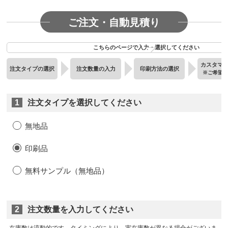
ご注文・自動見積り
こちらのページで入力・選択してください
カスタマ
注文タイプの選択
注文数量の入力
印刷方法の選択
※ご希望
1
注文タイプを選択してください
無地品
印刷品
無料サンプル（無地品）
2
注文数量を入力してください
在庫数は流動的です。タイミングにより、実在庫数が異なる場合がございま