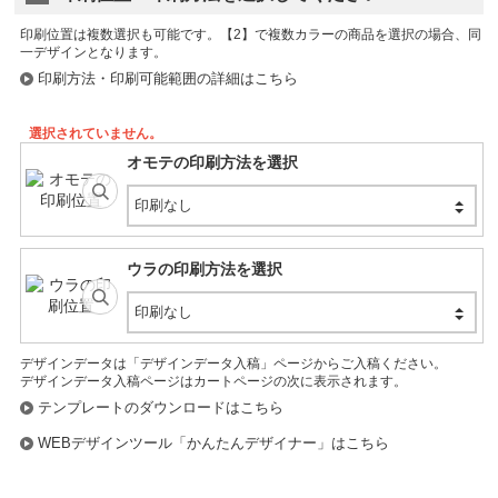
再入荷リクエスト
印刷位置は複数選択も可能です。
ライトブルー (W50004)
印刷方法・印刷可能範囲の詳細はこちら
個
在庫数:
個
選択されていません。
再入荷リクエスト
オモテの印刷方法を選択
ピンク (W50019)
印刷なし
個
在庫数:
個
ウラの印刷方法を選択
ライトピンク (W50003)
印刷なし
個
在庫数:
個
デザインデータは「デザインデータ入稿」ページからご入稿ください。
再入荷リクエスト
デザインデータ入稿ページはカートページの次に表示されます。
テンプレートのダウンロードはこちら
ローズピンク (W50010)
WEBデザインツール「かんたんデザイナー」はこちら
個
在庫数:
個