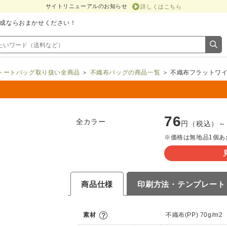
サイトリニューアルのお知らせ
詳しくはこちら
成ならおまかせください！
トートバッグ取り扱い全商品
＞
不織布バッグの商品一覧
＞ 不織布フラットワ
76
全カラー
円（税込）～
※価格は無地品1個あ
商品仕様
印刷方法・
テンプレート
素材
不織布(PP) 70g/m2