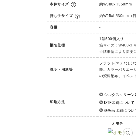
本体サイズ
約W380xH350mm
持ち手サイズ
約W25xL530mm（
容量
-
1箱500個入り
梱包仕様
箱サイズ：W400xH4
※諸事情により変更
フラット(マチなし
説明・用途等
能。カラーバリエー
の資料配布、イベン
シルクスクリーン
印刷方法
DTF印刷について
熱転写印刷につい
オモテ