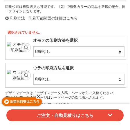
パステルブルー (W50190)
印刷位置は複数選択も可能です。
個
在庫数:
個
印刷方法・印刷可能範囲の詳細はこちら
再入荷リクエスト
選択されていません。
ライトブルー (W50164)
オモテの印刷方法を選択
個
在庫数:
個
印刷なし
再入荷リクエスト
ウラの印刷方法を選択
ロイヤルブルー (W50191)
印刷なし
個
在庫数:
個
デザインデータは「デザインデータ入稿」ページからご入稿ください。
再入荷リクエスト
デザインデータ入稿ページはカートページの次に表示されます。
テンプレートのダウンロードはこちら
ライトピンク (W50163)
WEBデザインツール「かんたんデザイナー」はこちら
ご注文・自動見積りはこちら
個
在庫数:
個
再入荷リクエスト