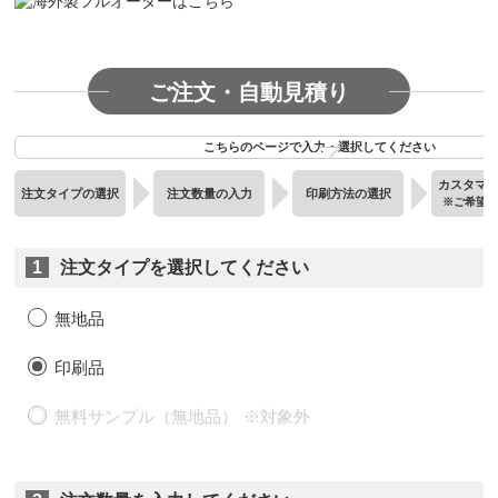
ご注文・自動見積り
こちらのページで入力・選択してください
カスタマ
注文タイプの選択
注文数量の入力
印刷方法の選択
※ご希望
1
注文タイプを選択してください
無地品
印刷品
無料サンプル（無地品）