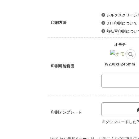
シルクスクリーン
印刷方法
DTF印刷について
熱転写印刷につい
オモテ
W230xH245mm
印刷可能範囲
印刷テンプレート
※ダウンロードしたPD
『かんたんデザイナー』は、お気に入りの写真やス