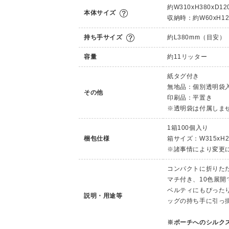
約W310xH380xD
本体サイズ
収納時：約W60xH12
持ち手サイズ
約L380mm（目安）
容量
約11リッター
紙タグ付き
無地品：個別透明袋
その他
印刷品：平置き
※透明袋は付属しま
1箱100個入り
梱包仕様
箱サイズ：W315xH2
※諸事情により変更
コンパクトに折りた
マチ付き、10色展
ベルティにもぴった
説明・用途等
ッグの持ち手に引っ
※ポーチへのシルク