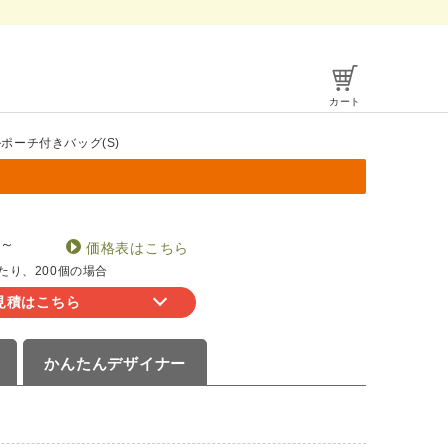
カート
ポーチ付きバッグ(S)
～
価格表はこちら
たり、200個の場合
見積はこちら
かんたん
デザイナー