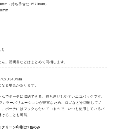
120mm（持ち手含むH570mm）
0mm
入り
せん。説明書などはまとめて同梱します。
70xD340mm
になる場合があります。
たんでポーチに収納できる、持ち運びしやすいエコバッグです。
開でカラーバリエーションが豊富なため、ロゴなどを印刷してノ
り。ポーチにはフックも付いているので、いつも使用しているバ
掛けることも可能。
スクリーン印刷は1色のみ