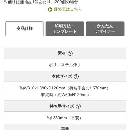
※価格は無地品1個あたり、200個の場合
価格表はこちら
印刷方法・
かんたん
商品仕様
テンプレート
デザイナー
素材
ポリエステル薄手
本体サイズ
約W310xH380xD120mm（持ち手含むH570mm）
収納時：約W60xH120mm
持ち手サイズ
約L380mm（目安）
容量