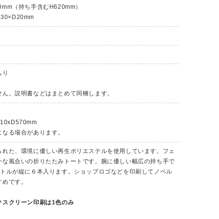
100mm（持ち手含むH620mm）
30×D20mm
入り
せん。説明書などはまとめて同梱します。
10xD570mm
になる場合があります。
られた、環境に優しい再生ポリエステルを使用しています。フェ
かな風合いの折りたたみトートです。腕に優しい幅広の持ち手で
ボトルが縦に６本入ります。ショップロゴなどを印刷してノベル
すめです。
クスクリーン印刷は1色のみ