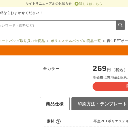
サイトリニューアルのお知らせ
詳しくはこちら
成ならおまかせください！
トートバッグ取り扱い全商品
＞
ポリエステルバッグの商品一覧
＞ 再生PETポ
269
全カラー
円（税込）
※価格は無地品1個あ
商品仕様
印刷方法・
テンプレート
素材
再生PETポリエステ