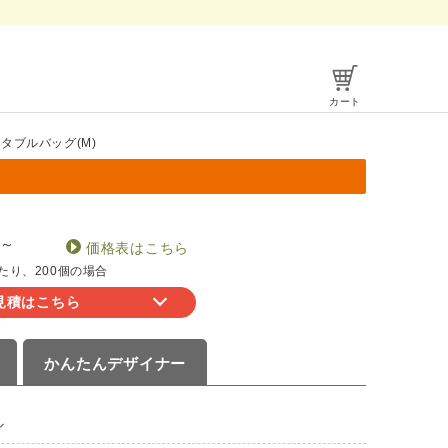
カート
ータブルバッグ(M)
～
価格表はこちら
たり、200個の場合
見積はこちら
かんたん
デザイナー
ル