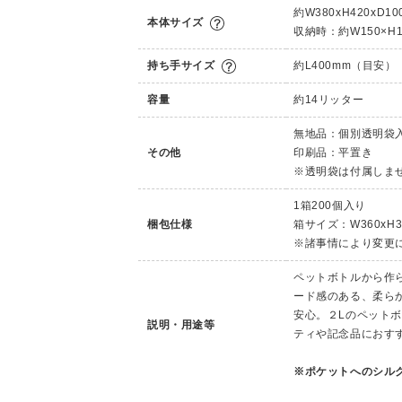
約W380xH420xD
本体サイズ
収納時：約W150×H1
持ち手サイズ
約L400mm（目安）
容量
約14リッター
無地品：個別透明袋
その他
印刷品：平置き
※透明袋は付属しま
1箱200個入り
梱包仕様
箱サイズ：W360xH3
※諸事情により変更
ペットボトルから作
ード感のある、柔ら
安心。２Lのペット
説明・用途等
ティや記念品におす
※ポケットへのシル