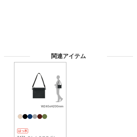
関連アイテム
W240xH200mm
はっ水