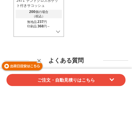
2471
テントクロスポケッ
ト付きサコッシュ
200
個の場合
（税込）
237
無地品
円
368
印刷品
円～
よくある質問
領収証はダウンロードできますか？
ご注文・自動見積りはこちら
ご注文後にマイページよりダウンロード可能で
す。データでのご提供となります。
紙での発行や同梱には対応しておりませんので、
あらかじめご了承ください。
代金引換でご購入の場合、当店では領収証を発行
することができません。
配送業者が発行する受領書（代引金額領収書）を
領収証としてご利用ください。