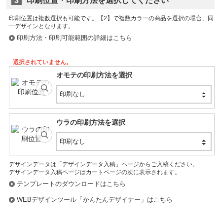
3
印刷位置・印刷方法を選択してください
再入荷リクエスト
印刷位置は複数選択も可能です。
ブルー (T51634)
印刷方法・印刷可能範囲の詳細はこちら
個
在庫数:
個
選択されていません。
再入荷リクエスト
オモテの印刷方法を選択
ホットピンク (T51635)
印刷なし
個
在庫数:
個
ウラの印刷方法を選択
再入荷リクエスト
印刷なし
デザインデータは「デザインデータ入稿」ページからご入稿ください。
デザインデータ入稿ページはカートページの次に表示されます。
テンプレートのダウンロードはこちら
WEBデザインツール「かんたんデザイナー」はこちら