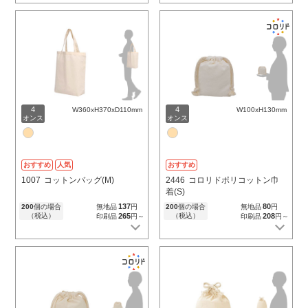
4
4
W360xH370xD110mm
W100xH130mm
オンス
オンス
おすすめ
人気
おすすめ
1007
コットンバッグ(M)
2446
コロリドポリコットン巾
着(S)
137
80
200
個の場合
無地品
円
200
個の場合
無地品
円
（税込）
265
（税込）
208
印刷品
円～
印刷品
円～