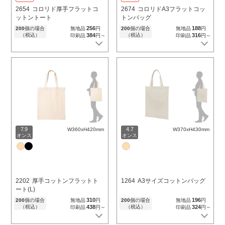
2654
コロリド厚手フラットコ
2674
コロリドA3フラットコッ
ットントート
トンバッグ
256
188
200
個の場合
無地品
円
200
個の場合
無地品
円
（税込）
384
（税込）
316
印刷品
円～
印刷品
円～
7.9
4.7
W360xH420mm
W370xH430mm
オンス
オンス
2202
厚手コットンフラットト
1264
A3サイズコットンバッグ
ート(L)
310
196
200
個の場合
無地品
円
200
個の場合
無地品
円
（税込）
438
（税込）
324
印刷品
円～
印刷品
円～