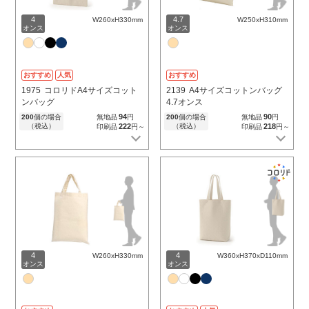
4
4.7
W260xH330mm
W250xH310mm
オンス
オンス
おすすめ
人気
おすすめ
1975
コロリドA4サイズコット
2139
A4サイズコットンバッグ
ンバッグ
4.7オンス
94
90
200
個の場合
無地品
円
200
個の場合
無地品
円
（税込）
222
（税込）
218
印刷品
円～
印刷品
円～
4
4
W260xH330mm
W360xH370xD110mm
オンス
オンス