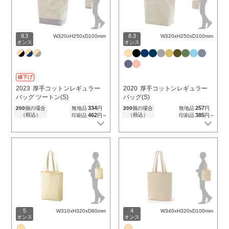
8.3
8.3
W320xH250xD100mm
W320xH250xD100mm
オンス
オンス
値下げ
2023
厚手コットンレギュラー
2020
厚手コットンレギュラー
バッグ ツートン(S)
バッグ(S)
334
257
200
個の場合
無地品
円
200
個の場合
無地品
円
（税込）
462
（税込）
385
印刷品
円～
印刷品
円～
5
4
W310xH320xD80mm
W340xH320xD100mm
オンス
オンス