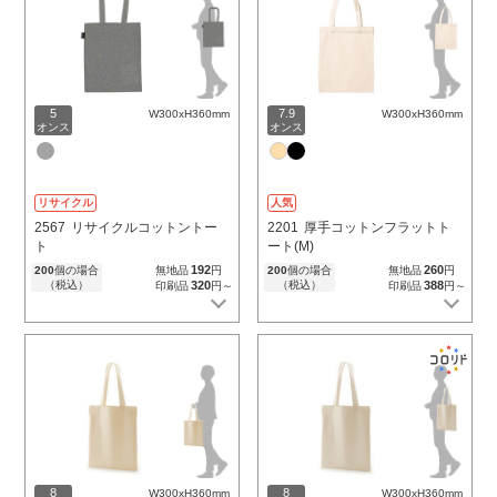
5
7.9
W300xH360mm
W300xH360mm
オンス
オンス
リサイクル
人気
2567
リサイクルコットントー
2201
厚手コットンフラットト
ト
ート(M)
192
260
200
個の場合
無地品
円
200
個の場合
無地品
円
（税込）
320
（税込）
388
印刷品
円～
印刷品
円～
8
8
W300xH360mm
W300xH360mm