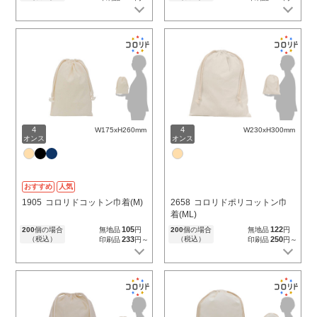
4
4
W175xH260mm
W230xH300mm
オンス
オンス
おすすめ
人気
1905
コロリドコットン巾着(M)
2658
コロリドポリコットン巾
着(ML)
105
122
200
個の場合
無地品
円
200
個の場合
無地品
円
（税込）
233
（税込）
250
印刷品
円～
印刷品
円～