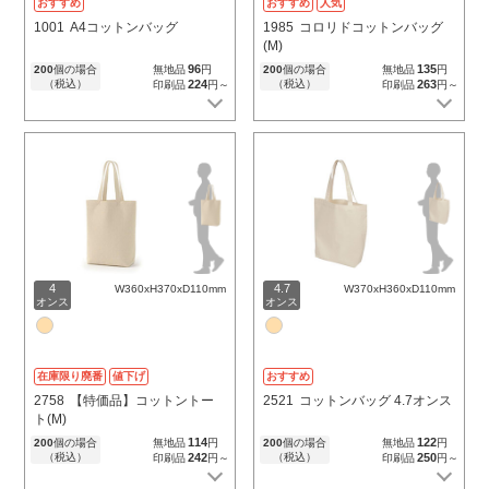
おすすめ
おすすめ
人気
1001
A4コットンバッグ
1985
コロリドコットンバッグ
(M)
96
135
200
個の場合
無地品
円
200
個の場合
無地品
円
（税込）
224
（税込）
263
印刷品
円～
印刷品
円～
4
4.7
W360xH370xD110mm
W370xH360xD110mm
オンス
オンス
在庫限り廃番
値下げ
おすすめ
2758
【特価品】コットントー
2521
コットンバッグ 4.7オンス
ト(M)
114
122
200
個の場合
無地品
円
200
個の場合
無地品
円
（税込）
242
（税込）
250
印刷品
円～
印刷品
円～