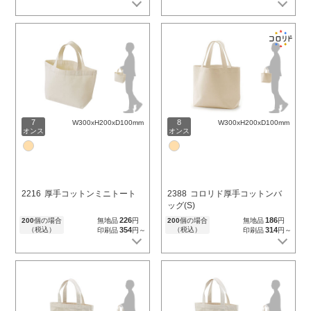
7
8
W300xH200xD100mm
W300xH200xD100mm
オンス
オンス
2216
厚手コットンミニトート
2388
コロリド厚手コットンバ
ッグ(S)
226
186
200
個の場合
無地品
円
200
個の場合
無地品
円
（税込）
354
（税込）
314
印刷品
円～
印刷品
円～