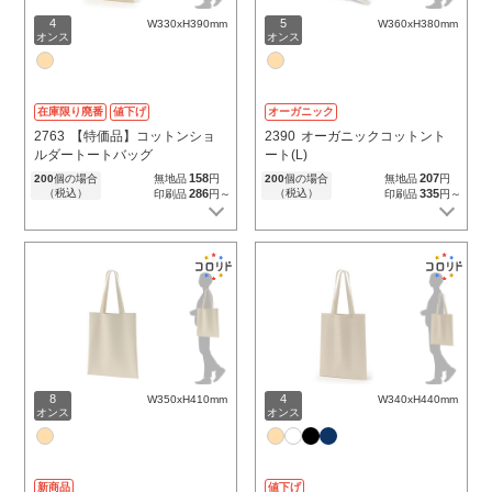
4
5
W330xH390mm
W360xH380mm
オンス
オンス
在庫限り廃番
値下げ
オーガニック
2763
【特価品】コットンショ
2390
オーガニックコットント
ルダートートバッグ
ート(L)
158
207
200
個の場合
無地品
円
200
個の場合
無地品
円
（税込）
286
（税込）
335
印刷品
円～
印刷品
円～
8
4
W350xH410mm
W340xH440mm
オンス
オンス
新商品
値下げ