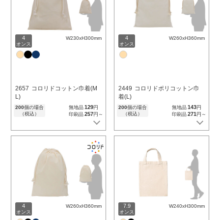
4
4
W230xH300mm
W260xH360mm
オンス
オンス
2657
コロリドコットン巾着(M
2449
コロリドポリコットン巾
L)
着(L)
129
143
200
個の場合
無地品
円
200
個の場合
無地品
円
（税込）
257
（税込）
271
印刷品
円～
印刷品
円～
4
7.9
W260xH360mm
W240xH300mm
オンス
オンス