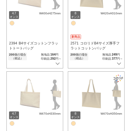
4.7
8
W400xH275mm
W420xH310mm
オンス
オンス
新商品
2394
B4サイズコットンフラッ
2571
コロリドB4サイズ厚手フ
トトートバッグ
ラットコットンバッグ
164
249
200
個の場合
無地品
円
200
個の場合
無地品
円
（税込）
292
（税込）
377
印刷品
円～
印刷品
円～
4.7
8
W470xH330mm
W470xH350mm
オンス
オンス