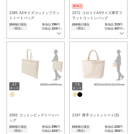
新商品
2395
A3サイズコットンフラッ
2572
コロリドA3サイズ厚手フ
トトートバッグ
ラットコットンバッグ
196
319
200
個の場合
無地品
円
200
個の場合
無地品
円
（税込）
324
（税込）
447
印刷品
円～
印刷品
円～
4.7
7.9
W590xH480mm
W300xH200xD100mm
オンス
オンス
2093
コットンビッグトートバ
2197
厚手コットントート(S)
ッグ
296
226
200
個の場合
無地品
円
200
個の場合
無地品
円
（税込）
424
（税込）
354
印刷品
円～
印刷品
円～