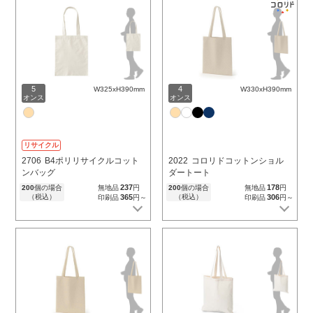
5
4
W325xH390mm
W330xH390mm
オンス
オンス
リサイクル
2706
B4ポリリサイクルコット
2022
コロリドコットンショル
ンバッグ
ダートート
237
178
200
個の場合
無地品
円
200
個の場合
無地品
円
（税込）
365
（税込）
306
印刷品
円～
印刷品
円～