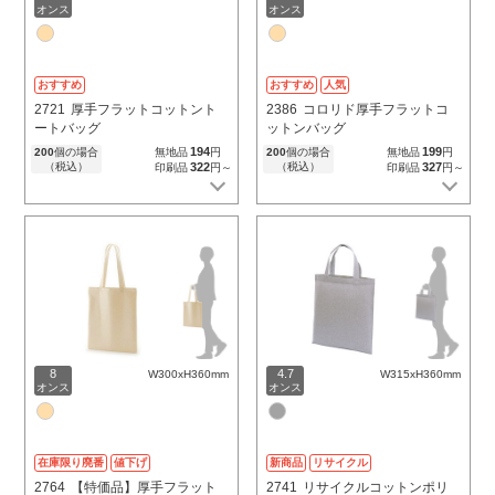
オンス
オンス
おすすめ
おすすめ
人気
2721
厚手フラットコットント
2386
コロリド厚手フラットコ
ートバッグ
ットンバッグ
194
199
200
個の場合
無地品
円
200
個の場合
無地品
円
（税込）
322
（税込）
327
印刷品
円～
印刷品
円～
8
4.7
W300xH360mm
W315xH360mm
オンス
オンス
在庫限り廃番
値下げ
新商品
リサイクル
2764
【特価品】厚手フラット
2741
リサイクルコットンポリ