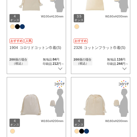
4
3.5
W100xH130mm
W160xH200mm
オンス
オンス
おすすめ
人気
おすすめ
1904
コロリドコットン巾着(S)
2326
コットンフラット巾着(S)
84
116
200
個の場合
無地品
円
200
個の場合
無地品
円
（税込）
212
（税込）
244
印刷品
円～
印刷品
円～
4
4
W160xH200mm
W160xH200mm
オンス
オンス