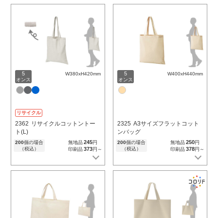
5
5
W380xH420mm
W400xH440mm
オンス
オンス
リサイクル
2362
リサイクルコットントー
2325
A3サイズフラットコット
ト(L)
ンバッグ
245
250
200
個の場合
無地品
円
200
個の場合
無地品
円
（税込）
373
（税込）
378
印刷品
円～
印刷品
円～