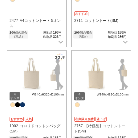
おすすめ
2477
A4コットントート 5オン
2711
コットントート(SM)
ス
198
158
200
個の場合
無地品
円
200
個の場合
無地品
円
（税込）
326
（税込）
286
印刷品
円～
印刷品
円～
4
4
W340xH320xD100mm
W340xH320xD100mm
オンス
オンス
おすすめ
人気
在庫限り廃番
値下げ
1902
コロリドコットンバッグ
2757
【特価品】コットントー
(SM)
ト(SM)
163
128
200
個の場合
無地品
円
200
個の場合
無地品
円