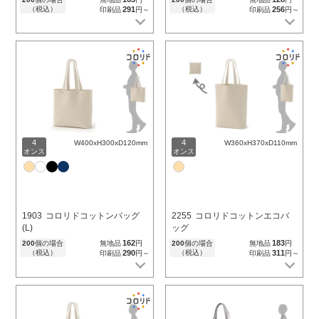
（税込）
291
（税込）
256
印刷品
円～
印刷品
円～
4
4
W400xH300xD120mm
W360xH370xD110mm
オンス
オンス
1903
コロリドコットンバッグ
2255
コロリドコットンエコバ
(L)
ッグ
162
183
200
個の場合
無地品
円
200
個の場合
無地品
円
（税込）
290
（税込）
311
印刷品
円～
印刷品
円～