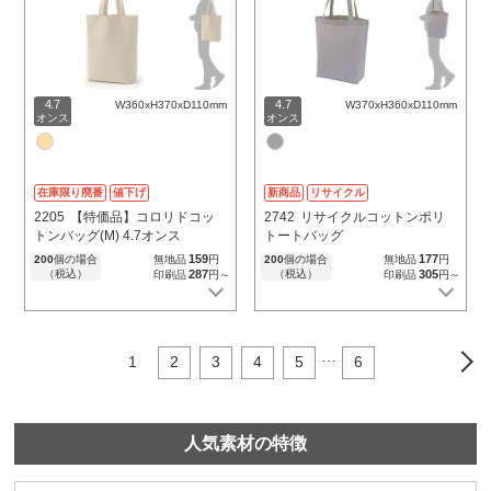
4.7
4.7
W360xH370xD110mm
W370xH360xD110mm
オンス
オンス
在庫限り廃番
値下げ
新商品
リサイクル
2205
【特価品】コロリドコッ
2742
リサイクルコットンポリ
トンバッグ(M) 4.7オンス
トートバッグ
159
177
200
個の場合
無地品
円
200
個の場合
無地品
円
（税込）
287
（税込）
305
印刷品
円～
印刷品
円～
…
1
2
3
4
5
6
>
人気素材の特徴