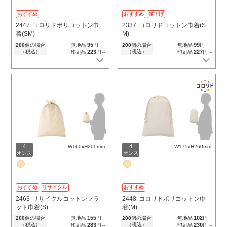
おすすめ
おすすめ
値下げ
2447
コロリドポリコットン巾
2337
コロリドコットン巾着(S
着(SM)
M)
95
99
200
個の場合
無地品
円
200
個の場合
無地品
円
（税込）
223
（税込）
227
印刷品
円～
印刷品
円～
4
4
W160xH200mm
W175xH260mm
オンス
オンス
おすすめ
リサイクル
おすすめ
2463
リサイクルコットンフラ
2448
コロリドポリコットン巾
ット巾着(S)
着(M)
155
102
200
個の場合
無地品
円
200
個の場合
無地品
円
（税込）
283
（税込）
230
印刷品
円～
印刷品
円～