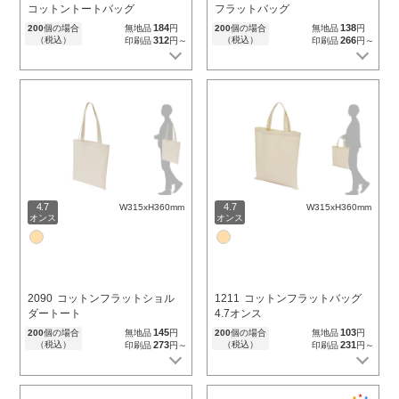
コットントートバッグ
フラットバッグ
184
138
200
個の場合
無地品
円
200
個の場合
無地品
円
（税込）
312
（税込）
266
印刷品
円～
印刷品
円～
4.7
4.7
W315xH360mm
W315xH360mm
オンス
オンス
2090
コットンフラットショル
1211
コットンフラットバッグ
ダートート
4.7オンス
145
103
200
個の場合
無地品
円
200
個の場合
無地品
円
（税込）
273
（税込）
231
印刷品
円～
印刷品
円～