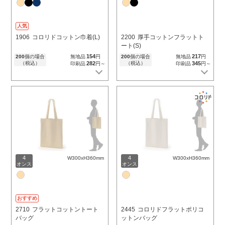
人気
1906
コロリドコットン巾着(L)
2200
厚手コットンフラットト
ート(S)
154
217
200
個の場合
無地品
円
200
個の場合
無地品
円
（税込）
282
（税込）
345
印刷品
円～
印刷品
円～
4
4
W300xH360mm
W300xH360mm
オンス
オンス
おすすめ
2710
フラットコットントート
2445
コロリドフラットポリコ
バッグ
ットンバッグ