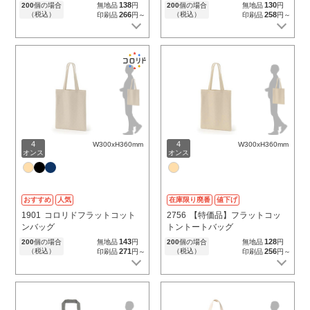
138
130
200
個の場合
無地品
円
200
個の場合
無地品
円
（税込）
266
（税込）
258
印刷品
円～
印刷品
円～
4
4
W300xH360mm
W300xH360mm
オンス
オンス
おすすめ
人気
在庫限り廃番
値下げ
1901
コロリドフラットコット
2756
【特価品】フラットコッ
ンバッグ
トントートバッグ
143
128
200
個の場合
無地品
円
200
個の場合
無地品
円
（税込）
271
（税込）
256
印刷品
円～
印刷品
円～