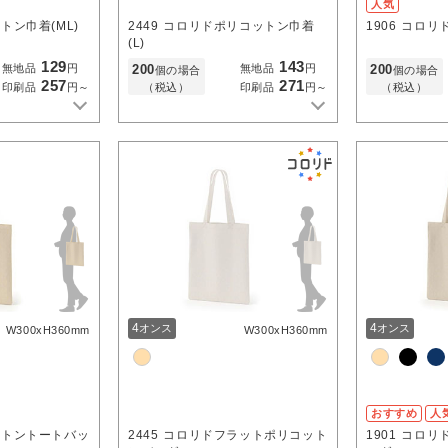
人気
トン巾着(ML)
2449
コロリドポリコットン巾着
1906
コロリド
(L)
129
143
200
200
無地品
円
無地品
円
個の場合
個の場合
257
271
（税込）
（税込）
印刷品
円～
印刷品
円～
4
4
オンス
オンス
W300xH360mm
W300xH360mm
おすすめ
人
ットントートバッ
2445
コロリドフラットポリコット
1901
コロリ