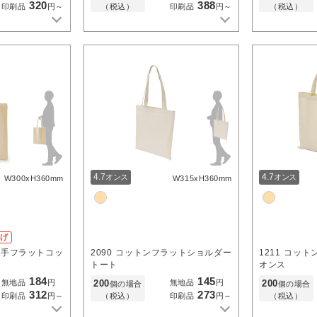
320
388
（税込）
（税込）
印刷品
円～
印刷品
円～
4.7
4.7
オンス
オンス
W300xH360mm
W315xH360mm
下げ
厚手フラットコッ
2090
コットンフラットショルダー
1211
コットン
トート
オンス
184
145
200
200
無地品
円
無地品
円
個の場合
個の場合
312
273
（税込）
（税込）
印刷品
円～
印刷品
円～