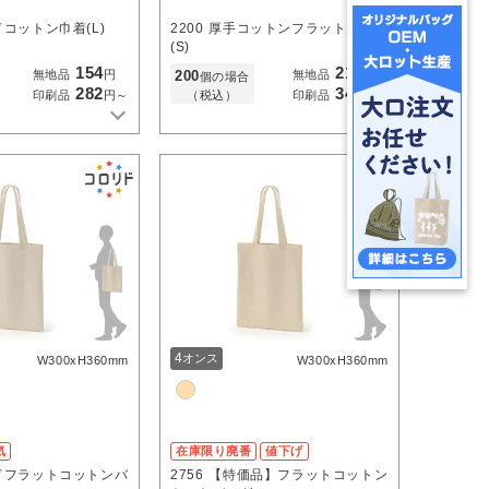
コットン巾着(L)
2200
厚手コットンフラットトート
(S)
154
217
200
無地品
円
無地品
円
個の場合
282
345
（税込）
印刷品
円～
印刷品
円～
4
オンス
W300xH360mm
W300xH360mm
気
在庫限り廃番
値下げ
ドフラットコットンバ
2756
【特価品】フラットコットン