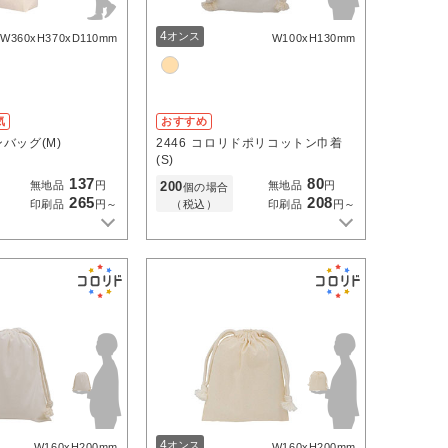
4
オンス
W360xH370xD110mm
W100xH130mm
気
おすすめ
バッグ(M)
2446
コロリドポリコットン巾着
(S)
137
80
200
無地品
円
無地品
円
個の場合
265
208
（税込）
印刷品
円～
印刷品
円～
4
オンス
W160xH200mm
W160xH200mm