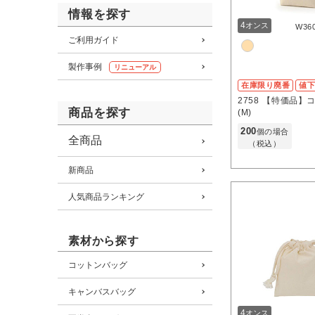
情報を探す
4
オンス
W36
ご利用ガイド
製作事例
リニューアル
在庫限り廃番
値
2758
【特価品】
商品を探す
(M)
200
個の場合
全商品
（税込）
新商品
人気商品ランキング
素材から探す
コットンバッグ
キャンバスバッグ
4
オンス