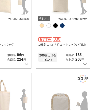
4
オンス
W260xH330mm
W360xH370xD110mm
おすすめ
人気
トンバッグ
1985
コロリドコットンバッグ(M)
96
135
200
無地品
円
無地品
円
個の場合
224
263
（税込）
印刷品
円～
印刷品
円～