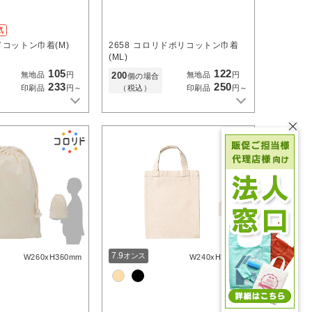
気
コットン巾着(M)
2658
コロリドポリコットン巾着
(ML)
105
122
200
無地品
円
無地品
円
個の場合
233
250
（税込）
印刷品
円～
印刷品
円～
7.9
オンス
W260xH360mm
W240xH300mm