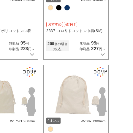
おすすめ
値下げ
ドポリコットン巾着
2337
コロリドコットン巾着(SM)
95
99
200
無地品
円
無地品
円
個の場合
223
227
（税込）
印刷品
円～
印刷品
円～
4
オンス
W175xH260mm
W230xH300mm