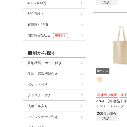
（税込）
400～499円
500円以上
在庫限り特価
期間限定SALE
開催中！
機能から探す
収納機能・ポーチ付き
8
オンス
保冷・保温機能付き
ポケット付き
ファスナー付き
在庫限り廃番
値
2764
【特価品】
底ボール入り
トントートバッグ
200
個の場合
マジックテープ付き
（税込）