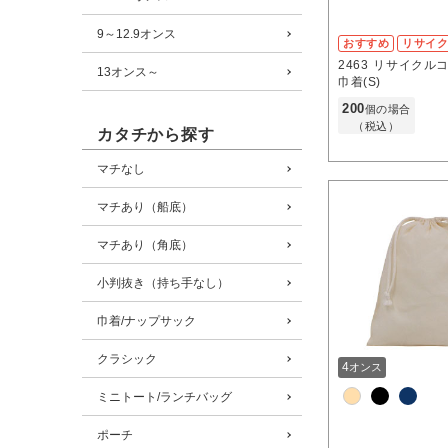
9～12.9オンス
おすすめ
リサイ
2463
リサイクル
13オンス～
巾着(S)
200
個の場合
（税込）
カタチから探す
マチなし
マチあり（船底）
マチあり（角底）
小判抜き（持ち手なし）
巾着/ナップサック
クラシック
4
オンス
ミニトート/ランチバッグ
ポーチ