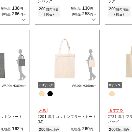
ンバッグ
ッグ
138
130
200
200
無地品
円
無地品
円
個の場合
個の場合
266
258
（税込）
（税込）
印刷品
円～
印刷品
円～
7.9
8
オンス
オンス
W300xH360mm
W300xH360mm
人気
おすすめ
コットントート
2201
厚手コットンフラットトート
2721
厚手フ
(M)
バッグ
192
260
200
200
無地品
円
無地品
円
個の場合
個の場合