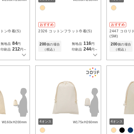
おすすめ
おすすめ
トン巾着(S)
2326
コットンフラット巾着(S)
2447
コロリ
(SM)
84
116
200
200
無地品
円
無地品
円
個の場合
個の場合
212
244
（税込）
（税込）
印刷品
円～
印刷品
円～
4
4
オンス
オンス
W160xH200mm
W175xH260mm