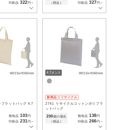
322
327
（税込）
印刷品
円～
印刷品
円～
4.7
オンス
W315xH360mm
W315xH360mm
新商品
リサイクル
フラットバッグ 4.7
2741
リサイクルコットンポリフラ
ットバッグ
103
138
200
無地品
円
無地品
円
個の場合
231
266
（税込）
印刷品
円～
印刷品
円～