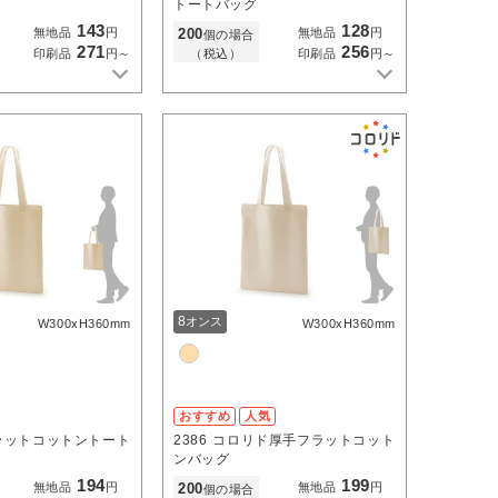
トートバッグ
143
128
200
無地品
円
無地品
円
個の場合
271
256
（税込）
印刷品
円～
印刷品
円～
8
オンス
W300xH360mm
W300xH360mm
おすすめ
人気
ラットコットントート
2386
コロリド厚手フラットコット
ンバッグ
194
199
200
無地品
円
無地品
円
個の場合