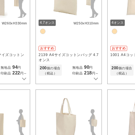
4.7
4
オンス
オンス
W260xH330mm
W250xH310mm
おすすめ
おすすめ
サイズコットン
2139
A4サイズコットンバッグ 4.7
1001
A4コッ
オンス
94
90
200
200
無地品
円
無地品
円
個の場合
個の場合
222
218
（税込）
（税込）
印刷品
円～
印刷品
円～