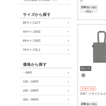
グ
200
個の場合
（税込）
サイズから探す
B5サイズ以下
A4サイズ対応
B4サイズ対応
A3サイズ以上
価格から探す
5
オンス
～99円
100～199円
リサイクル
200～299円
2567
リサイクル
300～399円
200
個の場合