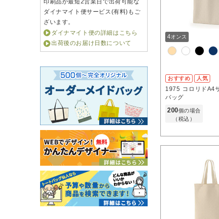
印刷品が最短2営業日で出荷可能な
ダイナマイト便サービス(有料)もご
ざいます。
ダイナマイト便の詳細はこちら
4
オンス
出荷後のお届け日数について
おすすめ
人気
1975
コロリドA4
バッグ
200
個の場合
（税込）