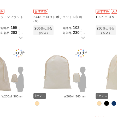
クル
おすすめ
おすすめ
人
コットンフラット
2448
コロリドポリコットン巾着
1905
コロリド
(M)
155
102
200
200
無地品
円
無地品
円
個の場合
個の場合
283
230
（税込）
（税込）
印刷品
円～
印刷品
円～
4
4
オンス
オンス
W230xH300mm
W260xH360mm