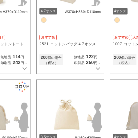
4.7
4
オンス
オンス
0xH370xD110mm
W370xH360xD110mm
下げ
おすすめ
おすすめ
人
コットントート
2521
コットンバッグ 4.7オンス
1007
コットン
114
122
200
200
無地品
円
無地品
円
個の場合
個の場合
242
250
（税込）
（税込）
印刷品
円～
印刷品
円～
3.5
4
オンス
オンス
W100xH130mm
W160xH200mm