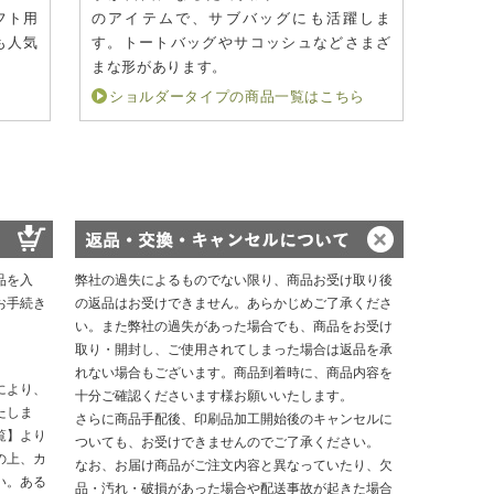
フト用
のアイテムで、サブバッグにも活躍しま
も人気
す。トートバッグやサコッシュなどさまざ
まな形があります。
ショルダータイプの商品一覧はこちら
品を入
弊社の過失によるものでない限り、商品お受け取り後
お手続き
の返品はお受けできません。あらかじめご了承くださ
い。また弊社の過失があった場合でも、商品をお受け
取り・開封し、ご使用されてしまった場合は返品を承
れない場合もございます。商品到着時に、商品内容を
により、
十分ご確認くださいます様お願いいたします。
たしま
さらに商品手配後、印刷品加工開始後のキャンセルに
覧】より
ついても、お受けできませんのでご了承ください。
の上、カ
なお、お届け商品がご注文内容と異なっていたり、欠
い。ある
品・汚れ・破損があった場合や配送事故が起きた場合