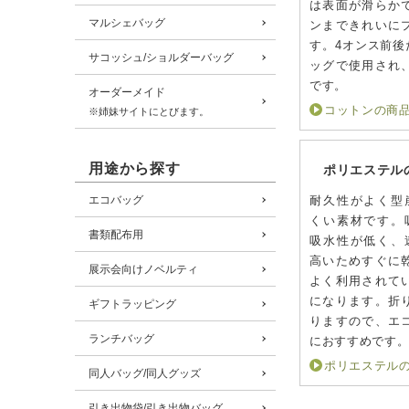
は表面が滑らか
マルシェバッグ
ンまできれいに
す。4オンス前後
サコッシュ/ショルダーバッグ
ッグで使用され
です。
オーダーメイド
コットンの商
※姉妹サイトにとびます。
用途から探す
ポリエステル
エコバッグ
耐久性がよく型
くい素材です。
書類配布用
吸水性が低く、
高いためすぐに
展示会向けノベルティ
よく利用されて
になります。折
ギフトラッピング
りますので、エ
ランチバッグ
におすすめです
ポリエステル
同人バッグ/同人グッズ
引き出物袋/引き出物バッグ