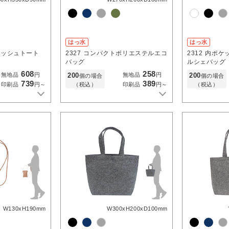
はっ水
はっ水
メッシュトート
2327
コンパクトポリエステルエコ
2312
内ポケ
バッグ
ルシェバッグ
608
258
200
200
無地品
円
無地品
円
個の場合
個の場合
739
389
（税込）
（税込）
印刷品
円～
印刷品
円～
W130xH190mm
W300xH200xD100mm