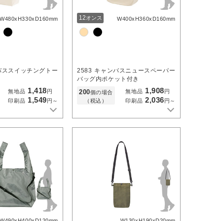
12
オンス
W480xH330xD160mm
W400xH360xD160mm
バススイッチングトー
2583
キャンバスニュースペーパー
バッグ内ポケット付き
1,418
1,908
200
無地品
円
無地品
円
個の場合
1,549
2,036
（税込）
印刷品
円～
印刷品
円～
W490xH400xD120mm
W130xH190xD20mm