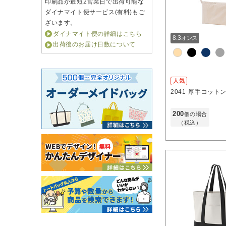
印刷品が最短2営業日で出荷可能な
ダイナマイト便サービス(有料)もご
ざいます。
ダイナマイト便の詳細はこちら
8.3
オンス
出荷後のお届け日数について
人気
2041
厚手コット
200
個の場合
（税込）