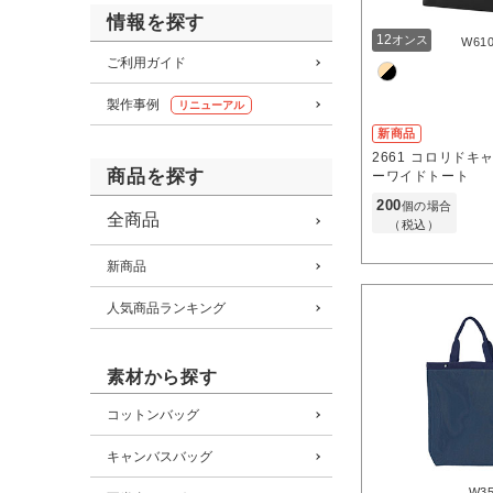
情報を探す
12
オンス
W61
ご利用ガイド
製作事例
リニューアル
新商品
2661
コロリドキ
商品を探す
ーワイドトート
200
個の場合
全商品
（税込）
新商品
人気商品ランキング
素材から探す
コットンバッグ
キャンバスバッグ
W3