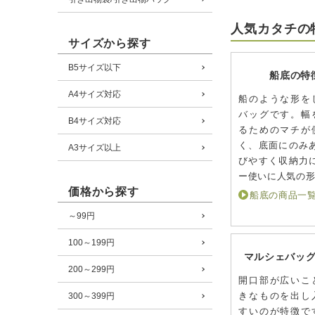
人気カタチの
サイズから探す
B5サイズ以下
船底の特
A4サイズ対応
船のような形を
バッグです。幅
B4サイズ対応
るためのマチが
く、底面にのみ
A3サイズ以上
びやすく収納力
ー使いに人気の
価格から探す
船底の商品一
～99円
100～199円
マルシェバッ
200～299円
開口部が広いこ
きなものを出し
300～399円
すいのが特徴で