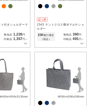
はっ水
ット付きショルダーマ
2545
テントクロス撥水マルチショ
ルダー
1,226
360
200
無地品
円
無地品
円
個の場合
1,357
491
（税込）
印刷品
円～
印刷品
円～
W430xH300xD130mm
W350xH280xD80mm