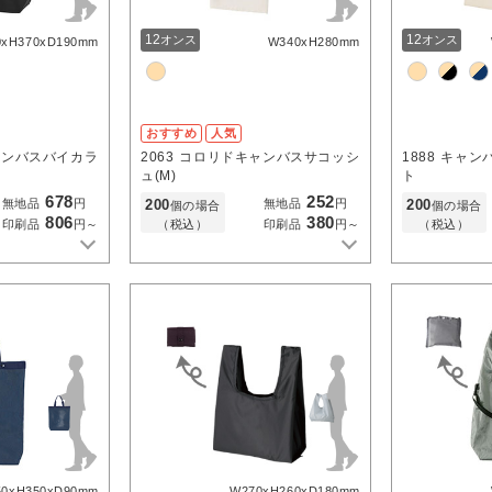
12
12
オンス
オンス
0xH370xD190mm
W340xH280mm
おすすめ
人気
ャンバスバイカラ
2063
コロリドキャンバスサコッシ
1888
キャン
ュ(M)
ト
678
252
200
200
無地品
円
無地品
円
個の場合
個の場合
806
380
（税込）
（税込）
印刷品
円～
印刷品
円～
50xH350xD90mm
W270xH260xD180mm