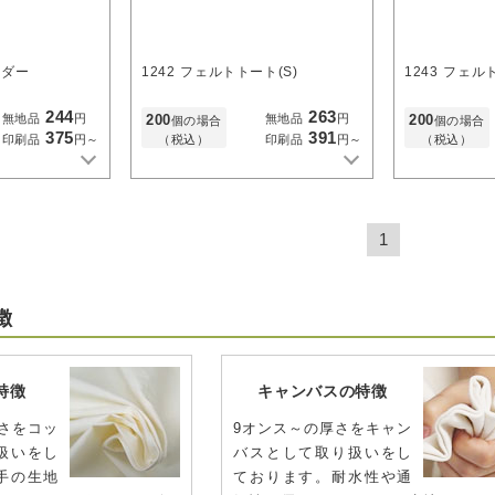
ルダー
1242
フェルトトート(S)
1243
フェルト
244
263
200
200
無地品
円
無地品
円
個の場合
個の場合
375
391
（税込）
（税込）
印刷品
円～
印刷品
円～
1
徴
特徴
キャンバスの特徴
さをコッ
9オンス～の厚さをキャン
扱いをし
バスとして取り扱いをし
手の生地
ております。耐水性や通