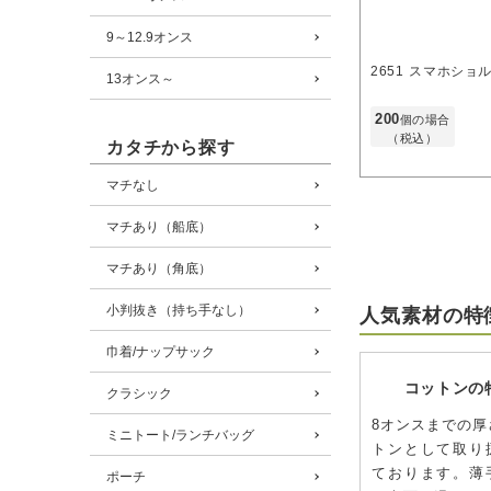
9～12.9オンス
2651
スマホショ
13オンス～
200
個の場合
（税込）
カタチから探す
マチなし
マチあり（船底）
マチあり（角底）
小判抜き（持ち手なし）
人気素材の特
巾着/ナップサック
コットンの
クラシック
8オンスまでの厚
ミニトート/ランチバッグ
トンとして取り
ております。薄
ポーチ