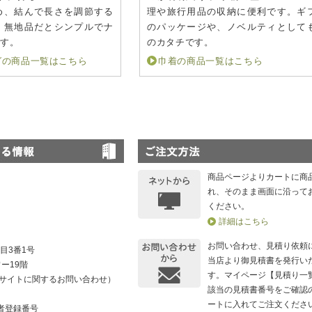
め、結んで長さを調節する
理や旅行用品の収納に便利です。ギ
。無地品だとシンプルでナ
のパッケージや、ノベルティとして
です。
のカタチです。
グの商品一覧はこちら
巾着の商品一覧はこちら
商品ページよりカートに商
れ、そのまま画面に沿って
ください。
詳細はこちら
お問い合わせ、見積り依頼
目3番1号
当店より御見積書を発行い
ー19階
す。マイページ【見積り一
262（サイトに関するお問い合わせ）
該当の見積書番号をご確認
ートに入れてご注文くださ
者登録番号