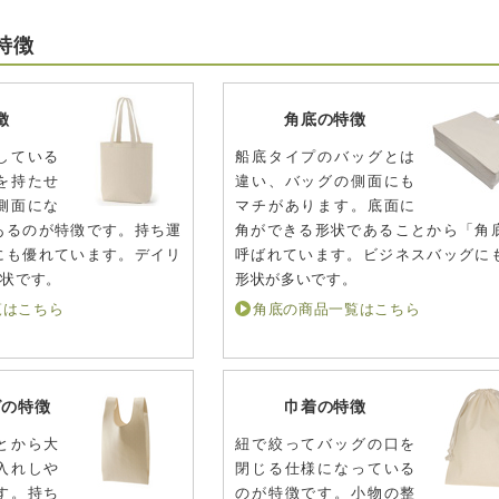
特徴
徴
角底の特徴
している
船底タイプのバッグとは
を持たせ
違い、バッグの側面にも
側面にな
マチがあります。底面に
あるのが特徴です。持ち運
角ができる形状であることから「角
にも優れています。デイリ
呼ばれています。ビジネスバッグに
形状です。
形状が多いです。
覧はこちら
角底の商品一覧はこちら
グの特徴
巾着の特徴
とから大
紐で絞ってバッグの口を
入れしや
閉じる仕様になっている
す。持ち
のが特徴です。小物の整