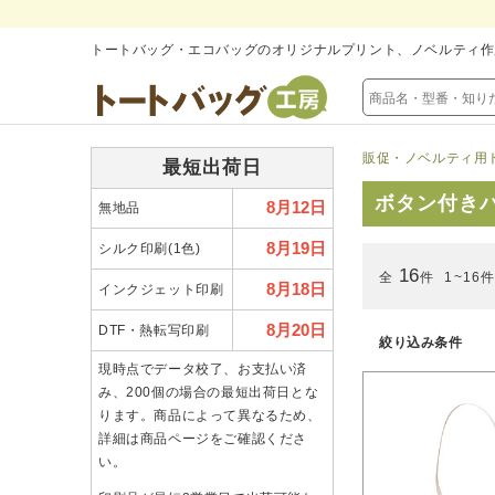
トートバッグ・エコバッグのオリジナルプリント、ノベルティ作
販促・ノベルティ用
最短出荷日
ボタン付き
8月12日
無地品
8月19日
シルク印刷(1色)
16
全
件
1~16
8月18日
インクジェット印刷
8月20日
DTF・熱転写印刷
絞り込み条件
現時点でデータ校了、お支払い済
み、200個の場合の最短出荷日とな
ります。商品によって異なるため、
詳細は商品ページをご確認くださ
い。