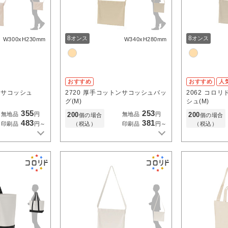
8
8
オンス
オンス
W300xH230mm
W340xH280mm
おすすめ
おすすめ
人
ンサコッシュ
2720
厚手コットンサコッシュバッ
2062
コロリ
グ(M)
シュ(M)
355
253
200
200
無地品
円
無地品
円
個の場合
個の場合
483
381
（税込）
（税込）
印刷品
円～
印刷品
円～