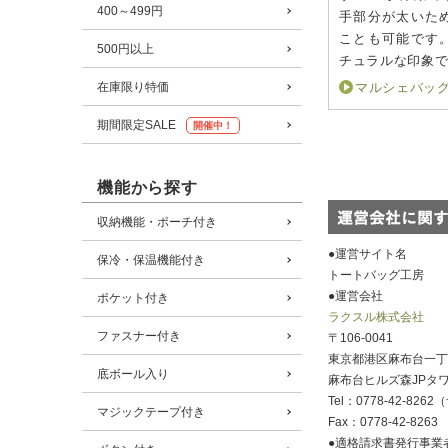
400～499円
手部分が太いた
ことも可能です
500円以上
チュラルな印象
マルシェバッ
在庫限り特価
期間限定SALE
開催中！
機能から探す
収納機能・ポーチ付き
●運営サイト名
保冷・保温機能付き
トートバッグ工房
●運営会社
ポケット付き
ラクスル株式会社
ファスナー付き
〒106-0041
東京都港区麻布台一丁
底ボール入り
麻布台ヒルズ森JPタワ
Tel：0778-42-8
マジックテープ付き
Fax：0778-42-8263
●適格請求書発行事業