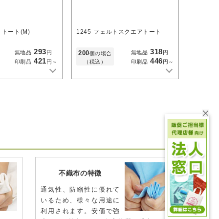
トート(M)
1245
フェルトスクエアトート
293
318
200
無地品
円
無地品
円
個の場合
421
446
（税込）
印刷品
円～
印刷品
円～
不織布の特徴
通気性、防縮性に優れて
いるため、様々な用途に
利用されます。安価で強