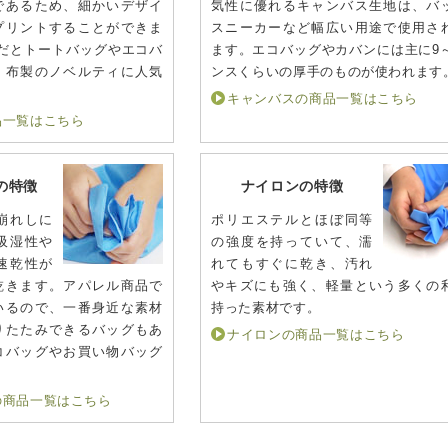
であるため、細かいデザイ
気性に優れるキャンバス生地は、バ
プリントすることができま
スニーカーなど幅広い用途で使用さ
だとトートバッグやエコバ
ます。エコバッグやカバンには主に9～
、布製のノベルティに人気
ンスくらいの厚手のものが使われます
キャンバスの商品一覧はこちら
品一覧はこちら
の特徴
ナイロンの特徴
崩れしに
ポリエステルとほぼ同等
吸湿性や
の強度を持っていて、濡
速乾性が
れてもすぐに乾き、汚れ
乾きます。アパレル商品で
やキズにも強く、軽量という多くの
いるので、一番身近な素材
持った素材です。
りたたみできるバッグもあ
ナイロンの商品一覧はこちら
コバッグやお買い物バッグ
。
の商品一覧はこちら