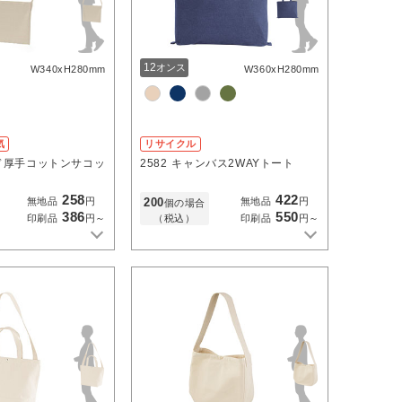
12
オンス
W340xH280mm
W360xH280mm
気
リサイクル
ド厚手コットンサコッ
2582
キャンバス2WAYトート
258
422
200
無地品
円
無地品
円
個の場合
386
550
（税込）
印刷品
円～
印刷品
円～