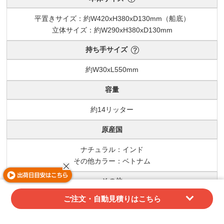
平置きサイズ：約W420xH380xD130mm（船底）
立体サイズ：約W290xH380xD130mm
持ち手サイズ
約W30xL550mm
容量
約14リッター
原産国
ナチュラル：インド
その他カラー：ベトナム
その他
ご注文・自動見積りはこちら
ナチュラル：エコマークタグ付き
梱包仕様