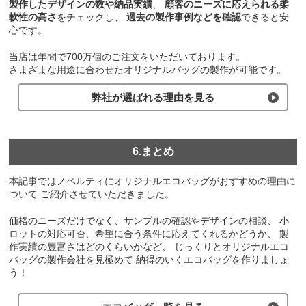
製作したデザインの数や納品実績
、
顧客のニーズに応えられる柔
軟性の高さ
をチェックし、
過去の製作事例などを確認
できると安
心です。
当店は年間で700万個のご注文をいただいております。
さまざまな用途に合わせたオリジナルバッグの製作が可能です。
弊社が選ばれる理由を見る
6.まとめ
本記事ではノベルティにオリジナルエコバッグがおすすめの理由に
ついて
ご紹介させていただきました。
価格のニーズだけでなく、サンプルの確認やデザインの相談、
小
ロットの対応可否、希望に合う条件に応えてくれるかどうか、
製
作実績の豊富さはどのくらいかなど、
じっくりとオリジナルエコ
バッグの製作会社を見極めて
納得のいくエコバッグを作りましょ
う！