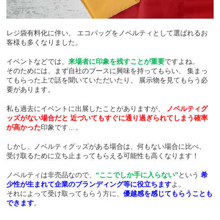
レジ袋有料化に伴い、
エコバッグをノベルティとして選ばれるお
客様も多くなりました。
イベントなどでは、
来場者に印象を残すことが重要
ですよね。
そのためには、まず自社のブースに興味を持ってもらい、
集まっ
てもらった上で話を聞いていただいたり、
展示物を見てもらう必
要があります。
私も過去にイベントに出展したことがありますが、
ノベルティグ
ッズがない場合だと
近づいてもすぐに通り過ぎられてしまう確率
が高かった
印象です…。
しかし、ノベルティグッズがある場合は、何もない場合に比べ、
受け取るために立ち止まってもらえる可能性も高くなります！
ノベルティは非売品なので、
“ここでしか手に入らない”
という
希
少性が生まれて企業のブランディング等に役立ちます
よ。
それによって受け取ってもらう方に、
優越感を感じてもらうことも
できます
。