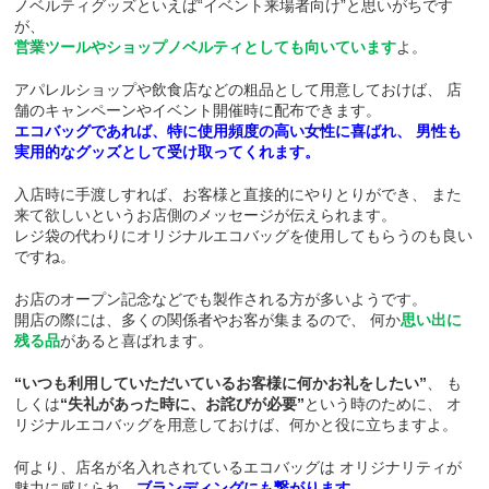
ノベルティグッズといえば“イベント来場者向け”と思いがちです
が、
営業ツールやショップノベルティとしても向いています
よ。
アパレルショップや飲食店などの粗品として用意しておけば、
店
舗のキャンペーンやイベント開催時に配布できます。
エコバッグであれば、特に使用頻度の高い女性に喜ばれ、
男性も
実用的なグッズとして受け取ってくれます。
入店時に手渡しすれば、お客様と直接的にやりとりができ、
また
来て欲しいというお店側のメッセージが伝えられます。
レジ袋の代わりにオリジナルエコバッグを使用してもらうのも良い
ですね。
お店のオープン記念などでも製作される方が多いようです。
開店の際には、多くの関係者やお客が集まるので、
何か
思い出に
残る品
があると喜ばれます。
“いつも利用していただいているお客様に何かお礼をしたい”
、
も
しくは
“失礼があった時に、お詫びが必要”
という時のために、
オ
リジナルエコバッグを用意しておけば、何かと役に立ちますよ。
何より、店名が名入れされているエコバッグは
オリジナリティが
魅力に感じられ、
ブランディングにも繋がります。