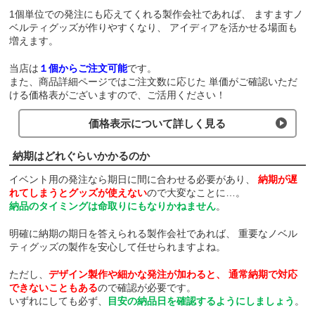
1個単位での発注にも応えてくれる製作会社であれば、
ますますノ
ベルティグッズが作りやすくなり、
アイディアを活かせる場面も
増えます。
当店は
１個からご注文可能
です。
また、商品詳細ページではご注文数に応じた
単価がご確認いただ
ける価格表がございますので、ご活用ください！
価格表示について詳しく見る
納期はどれぐらいかかるのか
イベント用の発注なら期日に間に合わせる必要があり、
納期が遅
れてしまうとグッズが使えない
ので大変なことに…。
納品のタイミングは命取りにもなりかねません
。
明確に納期の期日を答えられる製作会社であれば、
重要なノベル
ティグッズの製作を安心して任せられますよね。
ただし、
デザイン製作や細かな発注が加わると、
通常納期で対応
できないこともある
ので確認が必要です。
いずれにしても必ず、
目安の納品日を確認するようにしましょう
。