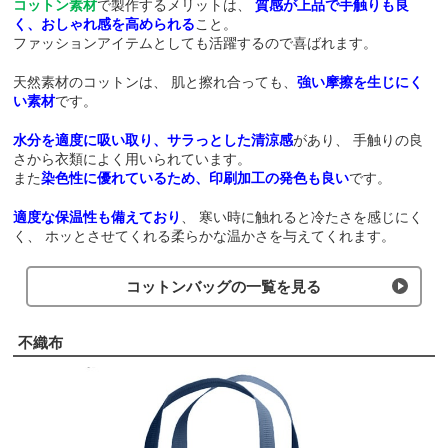
コットン素材
で製作するメリットは、
質感が上品で手触りも良
く、おしゃれ感を高められる
こと。
ファッションアイテムとしても活躍するので喜ばれます。
天然素材のコットンは、
肌と擦れ合っても、
強い摩擦を生じにく
い素材
です。
水分を適度に吸い取り、サラっとした清涼感
があり、
手触りの良
さから衣類によく用いられています。
また
染色性に優れているため、印刷加工の発色も良い
です。
適度な保温性も備えており
、
寒い時に触れると冷たさを感じにく
く、
ホッとさせてくれる柔らかな温かさを与えてくれます。
コットンバッグの一覧を見る
不織布