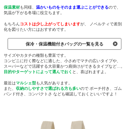
保温素材
も同様、
温かいものをそのまま運ぶことができる
ので、
気温が下がる冬場に役立ちます。
もちろん
コストは少し上がってしまいます
が、
ノベルティで差別
化を図りたい方にはおすすめです。
保冷・保温機能付きバッグの一覧を見る
サイズやカタチの種類も豊富です。
コンビニに行く際などに適した、小さめでマチの広いタイプや、
スーパーなどで活躍する大容量かつ肩掛けができるタイプなど…。
目的やターゲットによって選んでおく
と、喜ばれますよ。
最近は
マルシェ型
も人気があります。
また、
収納のしやすさで選ばれる方も多い
ので
ポーチ付き、ゴム
バンド付き、コンパクトさ
なども確認しておくといいですよ！