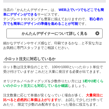
当店の「かんたんデザイナー」は、
WEB上でいつでもどこでも簡
単にデザインができる
サービスです。
テンプレートやスタンプも豊富に揃えておりますので、
初心者の
方でも簡単にデザインの準備を進めることが可能
です。
かんたんデザイナーについて詳しく見る
細かなデザインやサイズ感など、印刷できるかな…と不安な方は
お気軽に専門スタッフまでご相談ください。
小ロット注文に対応しているか
ロット数は注文単位のことで、
100や1000といったロット単位で
受け付けていますが
これだと大量に発注する必要が出てきます。
オリジナルノベルティグッズを少数作りたい方には
1桁や2桁くら
いの小ロット注文にも対応しているか確認
しましょう。
注文数量に応じて単価が安くなっていく場合が多く、
大量発注に
比べると必然的に単価は上がります
が、
お試しで少しだけ作って
みたり、
限定で少数のみ配布するといった場合に役立ちます。