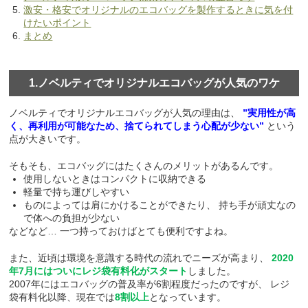
激安・格安でオリジナルのエコバッグを製作するときに気を付
けたいポイント
まとめ
1.ノベルティでオリジナルエコバッグが人気のワケ
ノベルティでオリジナルエコバッグが人気の理由は、
”実用性が高
く、再利用が可能なため、捨てられてしまう心配が少ない”
という
点が大きいです。
そもそも、エコバッグにはたくさんのメリットがあるんです。
使用しないときはコンパクトに収納できる
軽量で持ち運びしやすい
ものによっては肩にかけることができたり、
持ち手が頑丈なの
で体への負担が少ない
などなど… 一つ持っておけばとても便利ですよね。
また、近頃は環境を意識する時代の流れでニーズが高まり、
2020
年7月にはついにレジ袋有料化がスタート
しました。
2007年にはエコバッグの普及率が6割程度だったのですが、
レジ
袋有料化以降、現在では
8割以上
となっています。