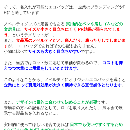
そして、名入れが可能なエコバッグは、
企業のブランディングやP
Rにも適しています。
ノベルティグッズの定番でもある
実用的なペンや消しゴムなどの
文房具
は、
サイズが小さく目立ちにくく
PR効果が限られてしま
う
、というデメリットが…。
また、
食品系のノベルティだと、痛んだり、腐ったりしてしまいま
す
が、
エコバッグであればその心配もありません。
小物に比べて
サイズも大きく目立ちやすい
ですよ。
また、当店ではロット数に応じて単価が変わるので、
コストを抑
えつつ大量にご用意をしていただけます。
このようなことから、ノベルティにオリジナルエコバッグを選ぶと
企業にとって費用対効果が大きく期待できる宣伝媒体となります
。
また、
デザインは目的に合わせて決めることが必要
です。
来場者の方への記念品として、ロゴを取り入れたり、
展示会で展
示する製品名を入れるなど…。
実用的に使ってほしい場合であれば
日常でも使いやすくするため
シンプルに仕上げるのがおすすめ
です。