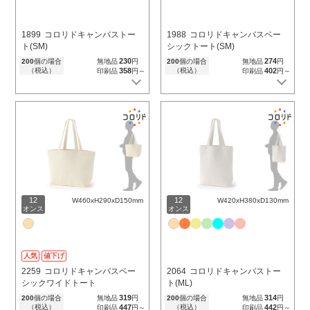
1899
コロリドキャンバストー
1988
コロリドキャンバスベー
ト(SM)
シックトート(SM)
230
274
200
個の場合
無地品
円
200
個の場合
無地品
円
（税込）
358
（税込）
402
印刷品
円～
印刷品
円～
12
12
W460xH290xD150mm
W420xH380xD130mm
オンス
オンス
人気
値下げ
2259
コロリドキャンバスベー
2064
コロリドキャンバストー
シックワイドトート
ト(ML)
319
314
200
個の場合
無地品
円
200
個の場合
無地品
円
（税込）
447
（税込）
442
印刷品
円～
印刷品
円～