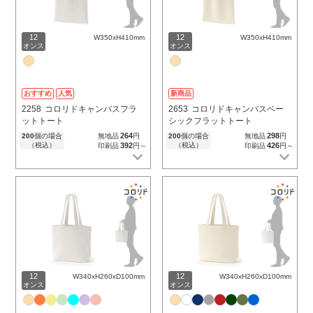
12
12
W350xH410mm
W350xH410mm
オンス
オンス
おすすめ
人気
新商品
2258
コロリドキャンバスフラ
2653
コロリドキャンバスベー
ットトート
シックフラットトート
264
298
200
個の場合
無地品
円
200
個の場合
無地品
円
（税込）
392
（税込）
426
印刷品
円～
印刷品
円～
12
12
W340xH260xD100mm
W340xH260xD100mm
オンス
オンス