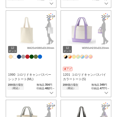
12
12
W420xH380xD130mm
W350xH230xD120mm
オンス
オンス
値下げ
1990
コロリドキャンバスベー
1201
コロリドキャンバスバイ
シックトート(ML)
カラートート(S)
354
349
200
個の場合
無地品
円
200
個の場合
無地品
円
（税込）
482
（税込）
477
印刷品
円～
印刷品
円～