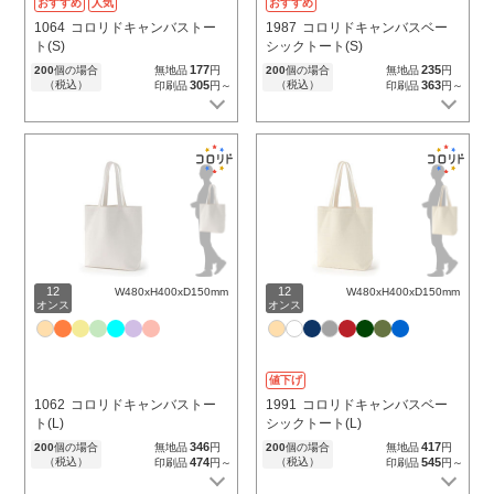
おすすめ
人気
おすすめ
1064
コロリドキャンバストー
1987
コロリドキャンバスベー
ト(S)
シックトート(S)
177
235
200
個の場合
無地品
円
200
個の場合
無地品
円
（税込）
305
（税込）
363
印刷品
円～
印刷品
円～
12
12
W480xH400xD150mm
W480xH400xD150mm
オンス
オンス
値下げ
1062
コロリドキャンバストー
1991
コロリドキャンバスベー
ト(L)
シックトート(L)
346
417
200
個の場合
無地品
円
200
個の場合
無地品
円
（税込）
474
（税込）
545
印刷品
円～
印刷品
円～