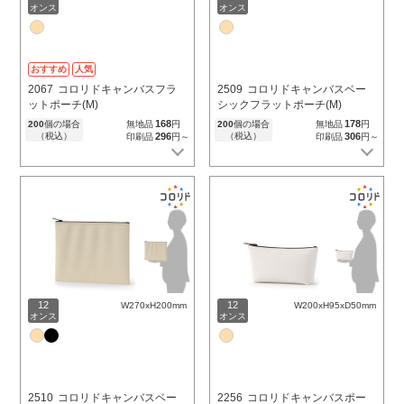
オンス
オンス
おすすめ
人気
2067
コロリドキャンバスフラ
2509
コロリドキャンバスベー
ットポーチ(M)
シックフラットポーチ(M)
168
178
200
個の場合
無地品
円
200
個の場合
無地品
円
（税込）
296
（税込）
306
印刷品
円～
印刷品
円～
12
12
W270xH200mm
W200xH95xD50mm
オンス
オンス
2510
コロリドキャンバスベー
2256
コロリドキャンバスポー