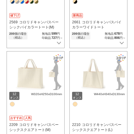
値下げ
新商品
2569
コロリドキャンバスベー
2661
コロリドキャンバスバイ
シックバイカラートート(M)
カラーワイドトート
599
678
200
個の場合
無地品
円
200
個の場合
無地品
円
（税込）
727
（税込）
806
印刷品
円～
印刷品
円～
12
12
W320xH250xD100mm
W440xH340xD130mm
オンス
オンス
おすすめ
人気
2209
コロリドキャンバスベー
2210
コロリドキャンバスベー
シックスクエアトート(M)
シックスクエアトート(L)