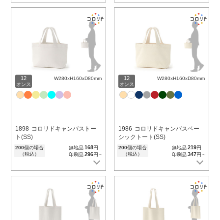
12
12
W280xH160xD80mm
W280xH160xD80mm
オンス
オンス
1898
コロリドキャンバストー
1986
コロリドキャンバスベー
ト(SS)
シックトート(SS)
168
219
200
個の場合
無地品
円
200
個の場合
無地品
円
（税込）
296
（税込）
347
印刷品
円～
印刷品
円～