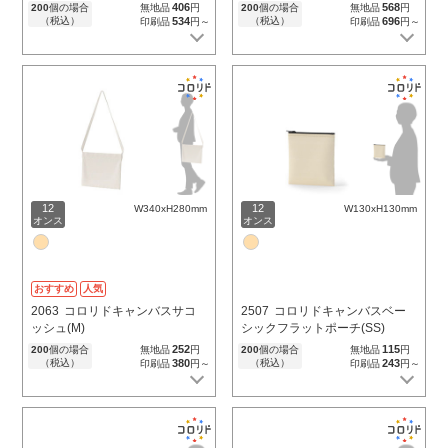
406
568
200
個の場合
無地品
円
200
個の場合
無地品
円
（税込）
534
（税込）
696
印刷品
円～
印刷品
円～
12
12
W340xH280mm
W130xH130mm
オンス
オンス
おすすめ
人気
2063
コロリドキャンバスサコ
2507
コロリドキャンバスベー
ッシュ(M)
シックフラットポーチ(SS)
252
115
200
個の場合
無地品
円
200
個の場合
無地品
円
（税込）
380
（税込）
243
印刷品
円～
印刷品
円～