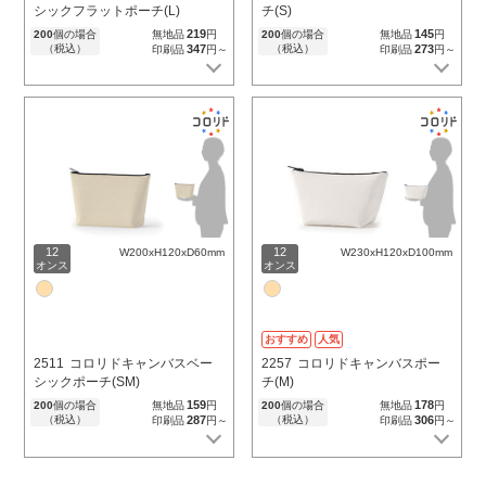
シックフラットポーチ(L)
チ(S)
219
145
200
個の場合
無地品
円
200
個の場合
無地品
円
（税込）
347
（税込）
273
印刷品
円～
印刷品
円～
12
12
W200xH120xD60mm
W230xH120xD100mm
オンス
オンス
おすすめ
人気
2511
コロリドキャンバスベー
2257
コロリドキャンバスポー
シックポーチ(SM)
チ(M)
159
178
200
個の場合
無地品
円
200
個の場合
無地品
円
（税込）
287
（税込）
306
印刷品
円～
印刷品
円～