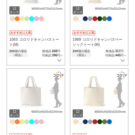
12
12
W360xH370xD110mm
W360xH370xD110mm
オンス
オンス
おすすめ
人気
おすすめ
人気
1063
コロリドキャンバストー
1989
コロリドキャンバスベー
ト(M)
シックトート(M)
268
317
200
個の場合
無地品
円
200
個の場合
無地品
円
（税込）
396
（税込）
445
印刷品
円～
印刷品
円～
12
12
W300xH200xD100mm
W300xH200xD100mm
オンス
オンス