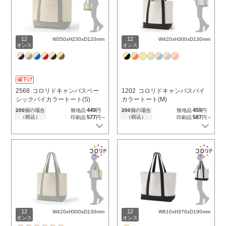
12
12
W350xH230xD120mm
W420xH300xD130mm
オンス
オンス
値下げ
2568
コロリドキャンバスベー
1202
コロリドキャンバスバイ
シックバイカラートート(S)
カラートート(M)
449
459
200
個の場合
無地品
円
200
個の場合
無地品
円
（税込）
577
（税込）
587
印刷品
円～
印刷品
円～
12
12
W420xH300xD130mm
W610xH370xD190mm
オンス
オンス