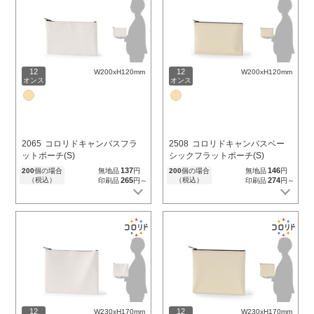
12
12
W200xH120mm
W200xH120mm
オンス
オンス
2065
コロリドキャンバスフラ
2508
コロリドキャンバスベー
ットポーチ(S)
シックフラットポーチ(S)
137
146
200
個の場合
無地品
円
200
個の場合
無地品
円
（税込）
265
（税込）
274
印刷品
円～
印刷品
円～
12
12
W230xH170mm
W230xH170mm