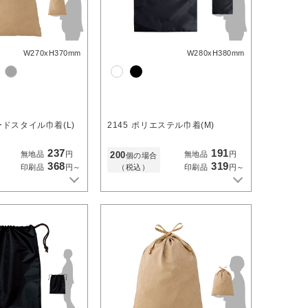
W270xH370mm
W280xH380mm
ドスタイル巾着(L)
2145
ポリエステル巾着(M)
237
191
200
無地品
円
無地品
円
個の場合
368
319
（税込）
印刷品
円～
印刷品
円～