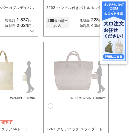
ンパッカブルデイバッ
2262
ハンドル付きボトルホルダー
1,837
228
200
無地品
円
無地品
円
個の場合
2,024
415
（税込）
印刷品
円～
印刷品
円～
W260xH330mm
W350xH250xD100mm
値下げ
ンクリアA4トート
2243
クリアバッグ スライダート