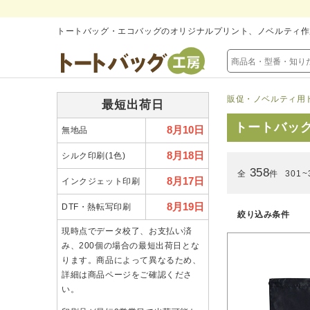
トートバッグ・エコバッグのオリジナルプリント、ノベルティ作
販促・ノベルティ用
最短出荷日
トートバッ
8月10日
無地品
8月18日
シルク印刷(1色)
358
全
件
301~
8月17日
インクジェット印刷
8月19日
DTF・熱転写印刷
絞り込み条件
現時点でデータ校了、お支払い済
み、200個の場合の最短出荷日とな
ります。商品によって異なるため、
詳細は商品ページをご確認くださ
い。