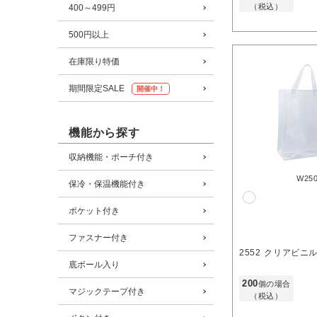
（税込）
400～499円
500円以上
在庫限り特価
期間限定SALE
開催中！
機能から探す
収納機能・ポーチ付き
W25
保冷・保温機能付き
ポケット付き
ファスナー付き
2552
クリアビニル
底ボール入り
200
個の場合
マジックテープ付き
（税込）