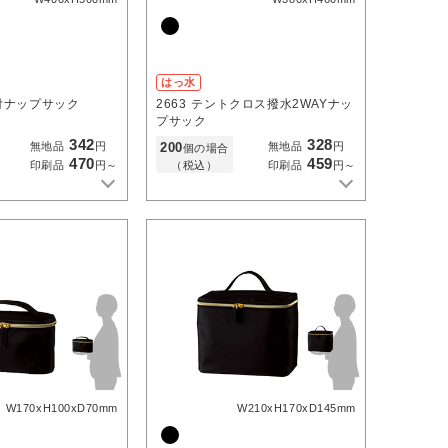
はっ水
付ナップサック
2663
テントクロス撥水2WAYナッ
プサック
342
328
200
無地品
円
無地品
円
個の場合
470
459
（税込）
印刷品
円～
印刷品
円～
W170xH100xD70mm
W210xH170xD145mm