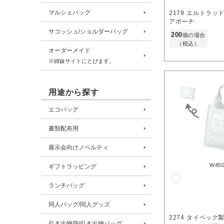
マルシェバッグ
2179
エルトラッ
アポーチ
サコッシュ/ショルダーバッグ
200
個の場合
（税込）
オーダーメイド
※姉妹サイトにとびます。
用途から探す
エコバッグ
書類配布用
展示会向けノベルティ
W45
ギフトラッピング
ランチバッグ
同人バッグ/同人グッズ
2274
タイベック
引き出物袋/引き出物バッグ