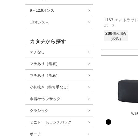
9～12.9オンス
1167
エルトラッ
13オンス～
ポーチ
200
個の場合
（税込）
カタチから探す
マチなし
マチあり（船底）
マチあり（角底）
小判抜き（持ち手なし）
巾着/ナップサック
クラシック
W1
ミニトート/ランチバッグ
ポーチ