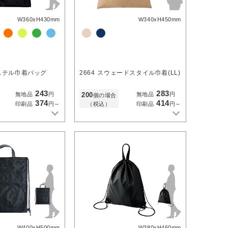
W360xH430mm
W340xH450mm
ステル巾着バッグ
2664
スウェードスタイル巾着(LL)
243
283
200
無地品
円
無地品
円
個の場合
374
414
（税込）
印刷品
円～
印刷品
円～
W400xH500mm
W380xH460mm