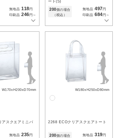
ート(S)
118
497
200
無地品
円
無地品
円
個の場合
246
684
（税込）
印刷品
円～
印刷品
円～
W170xH200xD70mm
W180xH250xD80mm
クリアスクエアミニバ
2268
ECOクリアスクエアトート
235
319
200
無地品
円
無地品
円
個の場合