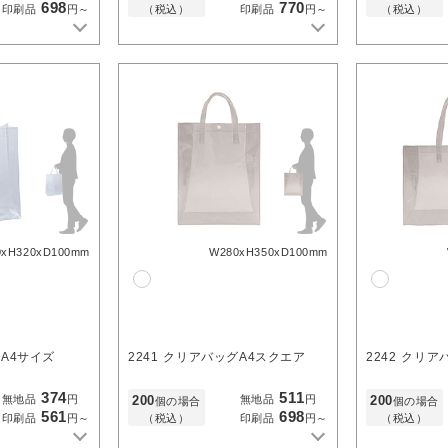
698
770
（税込）
（税込）
印刷品
円～
印刷品
円～
0xH320xD100mm
W280xH350xD100mm
A4サイズ
2241
クリアバッグA4スクエア
2242
クリア
374
511
200
200
無地品
円
無地品
円
個の場合
個の場合
561
698
（税込）
（税込）
印刷品
円～
印刷品
円～