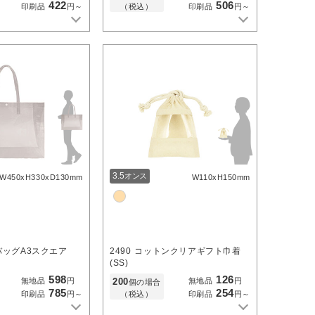
422
506
（税込）
印刷品
円～
印刷品
円～
3.5
オンス
W450xH330xD130mm
W110xH150mm
バッグA3スクエア
2490
コットンクリアギフト巾着
(SS)
598
126
200
無地品
円
無地品
円
個の場合
785
254
（税込）
印刷品
円～
印刷品
円～