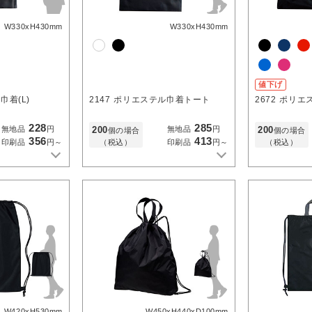
W330xH430mm
W330xH430mm
値下げ
巾着(L)
2147
ポリエステル巾着トート
2672
ポリエ
228
285
200
200
無地品
円
無地品
円
個の場合
個の場合
356
413
（税込）
（税込）
印刷品
円～
印刷品
円～
W420xH530mm
W450xH440xD100mm