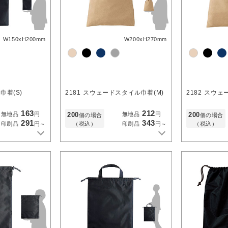
W150xH200mm
W200xH270mm
巾着(S)
2181
スウェードスタイル巾着(M)
2182
スウェー
163
212
200
200
無地品
円
無地品
円
個の場合
個の場合
291
343
（税込）
（税込）
印刷品
円～
印刷品
円～