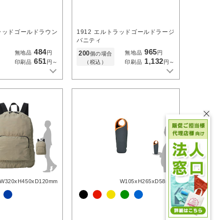
ラッドゴールドラウン
1912
エルトラッドゴールドラージ
バニティ
484
965
200
無地品
円
無地品
円
個の場合
651
1,132
（税込）
印刷品
円～
印刷品
円～
W320xH450xD120mm
W105xH265xD58mm