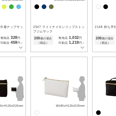
ル巾着ナップサッ
2547
ライトナイロンリップストッ
2148
持ち手
プジムサック
328
1,032
200
200
無地品
円
無地品
円
個の場合
個の場合
459
1,219
（税込）
（税込）
印刷品
円～
印刷品
円～
80xH120xD20mm
W180xH120xD20mm