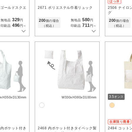
はっ水
ドゴールドスクエ
2671
ポリエステル巾着リュック
2506
ナイロ
グ
329
580
200
200
無地品
円
無地品
円
個の場合
個の場合
496
711
（税込）
（税込）
印刷品
円～
印刷品
円～
3.5
オンス
0xH350xD130mm
W330xH380xD100mm
在庫限り廃番
製内ポケット付き
2468
内ポケット付きタイベック製
2494
コット