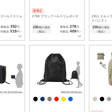
新商品
ドゴールドスリム
2738
ブランフールスリムポーチ
1911
エルト
ドバニティ
352
278
200
200
無地品
円
無地品
円
個の場合
個の場合
519
409
（税込）
（税込）
印刷品
円～
印刷品
円～
50xH120xD50mm
W400xH500mm