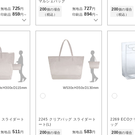
マルシェバッグ
725
727
200
200
無地品
円
無地品
円
個の場合
個の場合
859
894
（税込）
（税込）
印刷品
円～
印刷品
円～
0xH300xD115mm
W530xH350xD130mm
 スライダート
2245
クリアバッグ スライダート
2269
ECO
ート(L)
ッグ
511
583
200
200
無地品
円
無地品
円
個の場合
個の場合