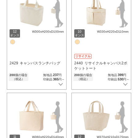
12
10
W300xH200xD100mm
W330xH220xD110mm
オンス
オンス
リサイクル
2429
キャンバスランチバッグ
2440
リサイクルキャンバス2ポ
ケットトート
237
399
200
個の場合
無地品
円
200
個の場合
無地品
円
（税込）
365
（税込）
530
印刷品
円～
印刷品
円～
11
12
W360xH220xD140mm
W370xH210xD170mm