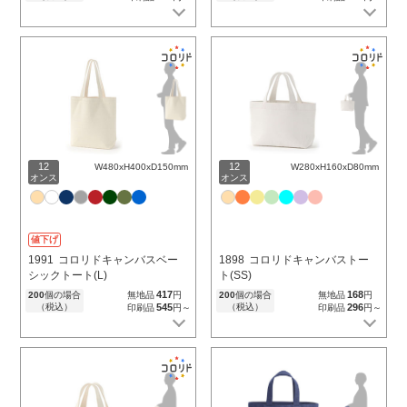
12
12
W480xH400xD150mm
W280xH160xD80mm
オンス
オンス
値下げ
1991
コロリドキャンバスベー
1898
コロリドキャンバストー
シックトート(L)
ト(SS)
417
168
200
個の場合
無地品
円
200
個の場合
無地品
円
（税込）
545
（税込）
296
印刷品
円～
印刷品
円～