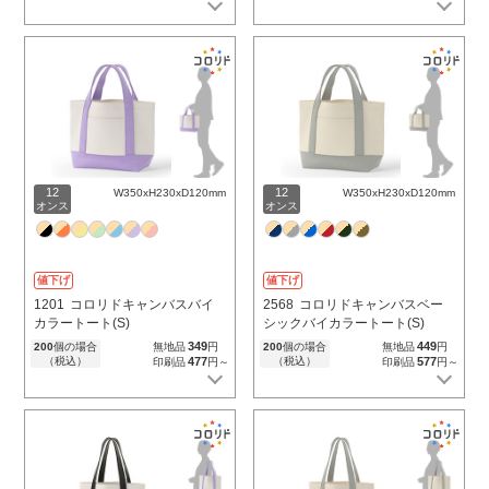
12
12
W350xH230xD120mm
W350xH230xD120mm
オンス
オンス
値下げ
値下げ
1201
コロリドキャンバスバイ
2568
コロリドキャンバスベー
カラートート(S)
シックバイカラートート(S)
349
449
200
個の場合
無地品
円
200
個の場合
無地品
円
（税込）
477
（税込）
577
印刷品
円～
印刷品
円～