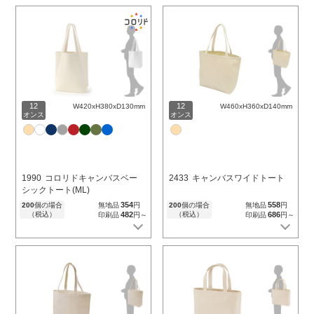
12
12
W420xH380xD130mm
W460xH360xD140mm
オンス
オンス
1990
コロリドキャンバスベー
2433
キャンバスワイドトート
シックトート(ML)
354
558
200
個の場合
無地品
円
200
個の場合
無地品
円
（税込）
482
（税込）
686
印刷品
円～
印刷品
円～