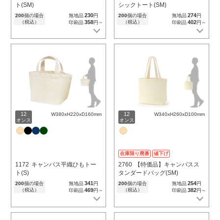
ト(SM)
シックトート(SM)
230
274
200
個の場合
無地品
円
200
個の場合
無地品
円
（税込）
358
（税込）
402
印刷品
円～
印刷品
円～
12
12
W380xH220xD160mm
W340xH260xD100mm
オンス
オンス
在庫限り廃番
値下げ
1172
キャンバス平織ひもトー
2760
【特価品】キャンバスス
ト(S)
タンダードバッグ(SM)
341
254
200
個の場合
無地品
円
200
個の場合
無地品
円
（税込）
469
（税込）
382
印刷品
円～
印刷品
円～