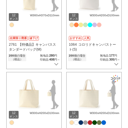
12
12
W360xH370xD110mm
W300xH200xD100mm
オンス
オンス
在庫限り廃番
値下げ
おすすめ
人気
2761
【特価品】キャンバスス
1064
コロリドキャンバストー
タンダードバッグ(M)
ト(S)
280
177
200
個の場合
無地品
円
200
個の場合
無地品
円
（税込）
408
（税込）
305
印刷品
円～
印刷品
円～
12
12
W300xH200xD100mm
W300xH200xD100mm
オンス
オンス