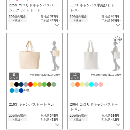
2259
コロリドキャンバスベー
1173
キャンバス平織ひもトー
シックワイドトート
ト(M)
319
437
200
個の場合
無地品
円
200
個の場合
無地品
円
（税込）
447
（税込）
565
印刷品
円～
印刷品
円～
11
12
W460xH320xD140mm
W420xH380xD130mm
オンス
オンス
+3色
2193
キャンバストート(ML)
2064
コロリドキャンバストー
ト(ML)
345
314
200
個の場合
無地品
円
200
個の場合
無地品
円
（税込）
473
（税込）
442
印刷品
円～
印刷品
円～