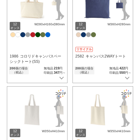
12
12
W280xH160xD80mm
W360xH280mm
オンス
オンス
リサイクル
1986
コロリドキャンバスベー
2582
キャンバス2WAYトート
シックトート(SS)
219
422
200
個の場合
無地品
円
200
個の場合
無地品
円
（税込）
347
（税込）
550
印刷品
円～
印刷品
円～
12
12
W350xH410mm
W350xH410mm
オンス
オンス