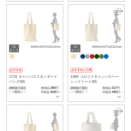
12
12
W360xH370xD110mm
W360xH370xD110mm
オンス
オンス
おすすめ
おすすめ
人気
2716
キャンバススタンダード
1989
コロリドキャンバスベー
バッグ(M)
シックトート(M)
290
317
200
個の場合
無地品
円
200
個の場合
無地品
円
（税込）
418
（税込）
445
印刷品
円～
印刷品
円～