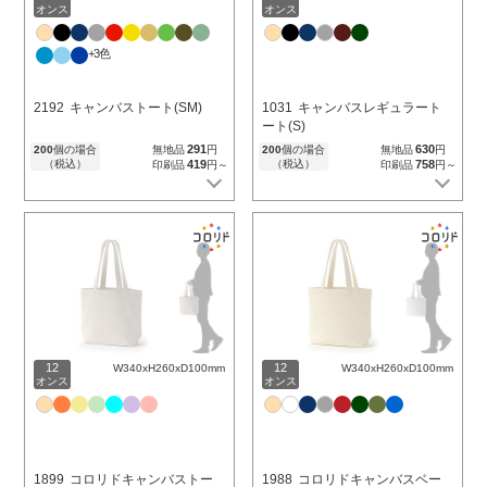
オンス
オンス
+3色
2192
キャンバストート(SM)
1031
キャンバスレギュラート
ート(S)
291
630
200
個の場合
無地品
円
200
個の場合
無地品
円
（税込）
419
（税込）
758
印刷品
円～
印刷品
円～
12
12
W340xH260xD100mm
W340xH260xD100mm
オンス
オンス
1899
コロリドキャンバストー
1988
コロリドキャンバスベー