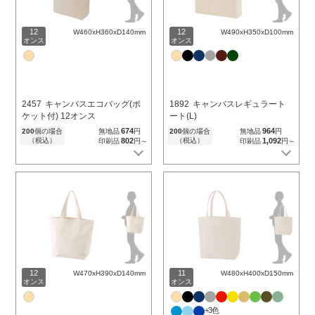
12
12
W460xH360xD140mm
W490xH350xD100mm
オンス
オンス
2457
キャンバスエコバッグ(ポ
1892
キャンバスレギュラート
ケット付) 12オンス
ート(L)
674
964
200
個の場合
無地品
円
200
個の場合
無地品
円
（税込）
802
（税込）
1,092
印刷品
円～
印刷品
円～
12
11
W470xH390xD140mm
W480xH400xD150mm
オンス
オンス
+3色