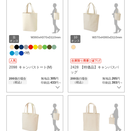
11
10
W360xH370xD110mm
W370xH360xD110mm
オンス
オンス
+3色
人気
在庫限り廃番
値下げ
2098
キャンバストート(M)
2428
【特価品】キャンバスバ
ッグ
305
265
200
個の場合
無地品
円
200
個の場合
無地品
円
（税込）
433
（税込）
393
印刷品
円～
印刷品
円～