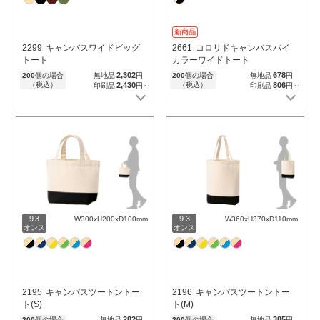
新商品
2299
キャンバスワイドビッグ
2661
コロリドキャンバスバイ
トート
カラーワイドトート
2,302
678
200
個の場合
無地品
円
200
個の場合
無地品
円
（税込）
2,430
（税込）
806
印刷品
円～
印刷品
円～
9.3
9.3
W300xH200xD100mm
W360xH370xD110mm
オンス
オンス
2195
キャンバスツートントー
2196
キャンバスツートントー
ト(S)
ト(M)
282
385
200
個の場合
無地品
円
200
個の場合
無地品
円