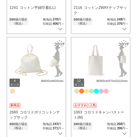
1241
コットン平紐巾着(LL)
2116
コットン2WAYナップサッ
ク
278
248
200
個の場合
無地品
円
200
個の場合
無地品
円
（税込）
406
（税込）
376
印刷品
円～
印刷品
円～
4
12
W400xH400mm
W360xH370xD110mm
オンス
オンス
新商品
おすすめ
人気
2660
コロリドポリコットンナ
1063
コロリドキャンバストー
ップサック
ト(M)
243
268
200
個の場合
無地品
円
200
個の場合
無地品
円
（税込）
371
（税込）
396
印刷品
円～
印刷品
円～