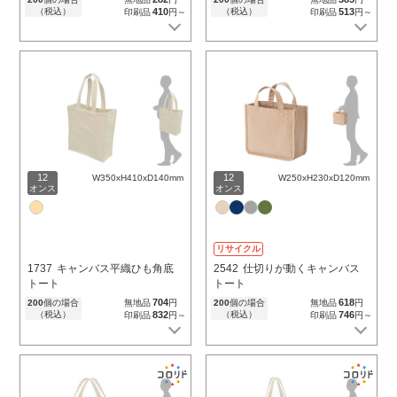
（税込）
410
（税込）
513
印刷品
円～
印刷品
円～
12
12
W350xH410xD140mm
W250xH230xD120mm
オンス
オンス
リサイクル
1737
キャンバス平織ひも角底
2542
仕切りが動くキャンバス
トート
トート
704
618
200
個の場合
無地品
円
200
個の場合
無地品
円
（税込）
832
（税込）
746
印刷品
円～
印刷品
円～