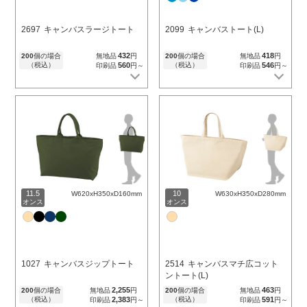
2697
キャンバスラージトート
2099
キャンバストート(L)
432
418
200
個の場合
無地品
円
200
個の場合
無地品
円
（税込）
560
（税込）
546
印刷品
円～
印刷品
円～
11.5
10
W620xH350xD160mm
W630xH350xD280mm
オンス
オンス
1027
キャンバスジップトート
2514
キャンバスマチ広コット
ントート(L)
2,255
463
200
個の場合
無地品
円
200
個の場合
無地品
円
（税込）
2,383
（税込）
591
印刷品
円～
印刷品
円～