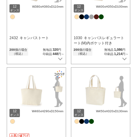
12
12
W380xH360xD110mm
W400xH350xD100mm
オンス
オンス
2432
キャンバストート
1030
キャンバスレギュラート
ート(M)内ポケット付き
320
1,086
200
個の場合
無地品
円
200
個の場合
無地品
円
（税込）
448
（税込）
1,214
印刷品
円～
印刷品
円～
12
12
W460xH290xD150mm
W450xH320xD130mm
オンス
オンス
人気
値下げ