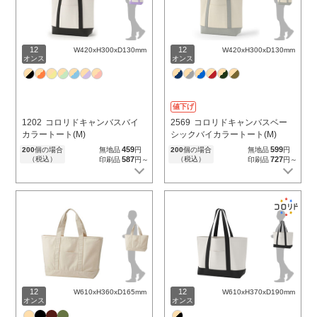
12
12
W420xH300xD130mm
W420xH300xD130mm
オンス
オンス
値下げ
1202
コロリドキャンバスバイ
2569
コロリドキャンバスベー
カラートート(M)
シックバイカラートート(M)
459
599
200
個の場合
無地品
円
200
個の場合
無地品
円
（税込）
587
（税込）
727
印刷品
円～
印刷品
円～
12
12
W610xH360xD165mm
W610xH370xD190mm
オンス
オンス