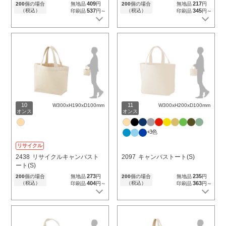
409
217
200
個の場合
無地品
円
200
個の場合
無地品
円
（税込）
537
（税込）
345
印刷品
円～
印刷品
円～
10
11
W300xH190xD100mm
W300xH200xD100mm
オンス
オンス
+3色
リサイクル
2438
リサイクルキャンバスト
2097
キャンバストート(S)
ート(S)
273
235
200
個の場合
無地品
円
200
個の場合
無地品
円
（税込）
404
（税込）
363
印刷品
円～
印刷品
円～