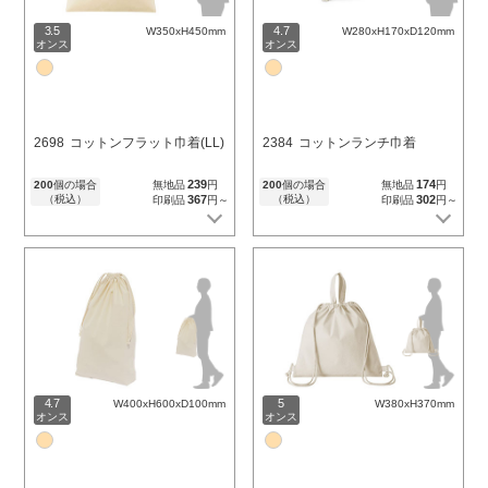
3.5
4.7
W350xH450mm
W280xH170xD120mm
オンス
オンス
2698
コットンフラット巾着(LL)
2384
コットンランチ巾着
239
174
200
個の場合
無地品
円
200
個の場合
無地品
円
（税込）
367
（税込）
302
印刷品
円～
印刷品
円～
4.7
5
W400xH600xD100mm
W380xH370mm
オンス
オンス