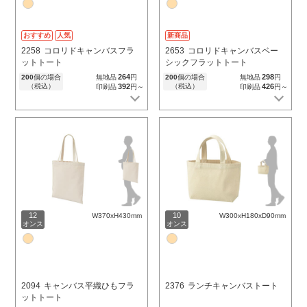
おすすめ
人気
新商品
2258
コロリドキャンバスフラ
2653
コロリドキャンバスベー
ットトート
シックフラットトート
264
298
200
個の場合
無地品
円
200
個の場合
無地品
円
（税込）
392
（税込）
426
印刷品
円～
印刷品
円～
12
10
W370xH430mm
W300xH180xD90mm
オンス
オンス
2094
キャンバス平織ひもフラ
2376
ランチキャンバストート
ットトート