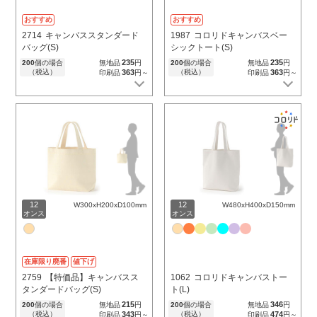
おすすめ
おすすめ
2714
キャンバススタンダード
1987
コロリドキャンバスベー
バッグ(S)
シックトート(S)
235
235
200
個の場合
無地品
円
200
個の場合
無地品
円
（税込）
363
（税込）
363
印刷品
円～
印刷品
円～
12
12
W300xH200xD100mm
W480xH400xD150mm
オンス
オンス
在庫限り廃番
値下げ
2759
【特価品】キャンバスス
1062
コロリドキャンバストー
タンダードバッグ(S)
ト(L)
215
346
200
個の場合
無地品
円
200
個の場合
無地品
円
（税込）
343
（税込）
474
印刷品
円～
印刷品
円～