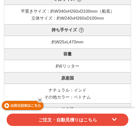
平置きサイズ：約W340xH260xD100mm（船底）
立体サイズ：約W240xH260xD100mm
持ち手サイズ
約W25xL470mm
容量
約6リッター
原産国
ナチュラル：インド
その他カラー：ベトナム
その他
ご注文・自動見積りはこちら
ナチュラル：エコマークタグ付き
梱包仕様