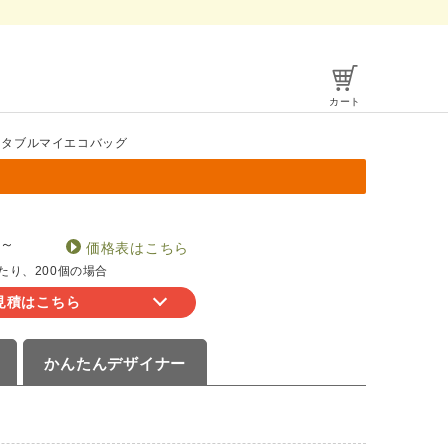
カート
ータブルマイエコバッグ
～
価格表はこちら
たり、200個の場合
見積はこちら
かんたん
デザイナー