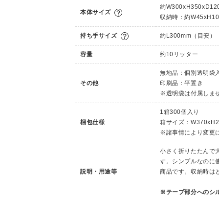
約W300xH350xD12
本体サイズ
収納時：約W45xH10
持ち手サイズ
約L300mm（目安）
容量
約10リッター
無地品：個別透明袋
その他
印刷品：平置き
※透明袋は付属しま
1箱300個入り
梱包仕様
箱サイズ：W370xH2
※諸事情により変更
小さく折りたたんで
す。シンプルなのに
説明・用途等
商品です。収納時は
※テープ部分へのシ