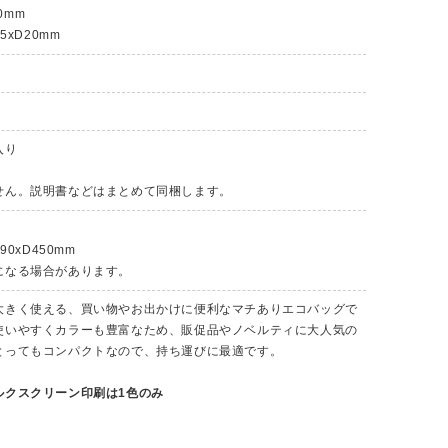
0mm
5xD20mm
入り
せん。説明書などはまとめて同梱します。
90xD450mm
になる場合があります。
大きく使える、買い物やお出かけに便利なマチありエコバッグで
使いやすくカラーも豊富なため、販促品やノベルティに大人気の
とってもコンパクトなので、持ち運びに最適です。
ルクスクリーン印刷は1色のみ