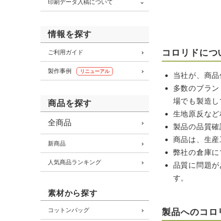
印刷データ入稿について
情報を探す
コロリドにつ
ご利用ガイド
製作事例
リニューアル
当社が、商品
多数のブラン
場でも製造し
商品を探す
生地原反など
全商品
製品の品質確
商品は、生産
新商品
弊社の倉庫に
人気商品ランキング
品質に問題が
す。
素材から探す
コットンバッグ
製品へのコロ