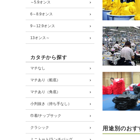
～5.9オンス
6～8.9オンス
9～12.9オンス
13オンス～
カタチから探す
マチなし
マチあり（船底）
マチあり（角底）
小判抜き（持ち手なし）
巾着/ナップサック
用途別のおす
クラシック
ミニトート/ランチバッグ